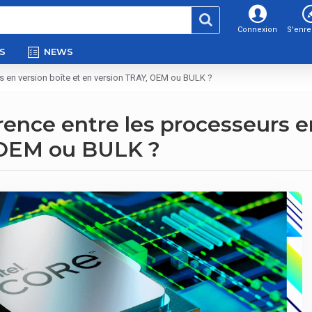
Connexion
S'enre
S
NEWS
rs en version boîte et en version TRAY, OEM ou BULK ?
érence entre les processeurs e
 OEM ou BULK ?