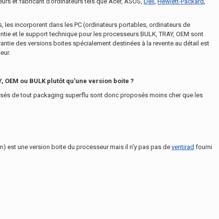
rs et fabricant d’ordinateurs tels que Acer, ASUS,
Dell
,
Hewlett-Packard
,
, les incorporent dans les PC (ordinateurs portables, ordinateurs de
ntie et le support technique pour les processeurs BULK, TRAY, OEM sont
antie des versions boites spécialement destinées à la revente au détail est
eur.
Y, OEM ou BULK plutôt qu'une version boite ?
sés de tout packaging superflu sont donc proposés moins cher que les
) est une version boite du processeur mais il n'y pas pas de
ventirad
fourni