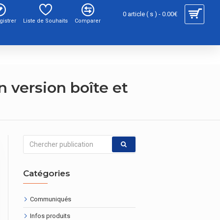
0 article ( s ) - 0.00€
gistrer
Liste de Souhaits
Comparer
n version boîte et
Catégories
Communiqués
Infos produits