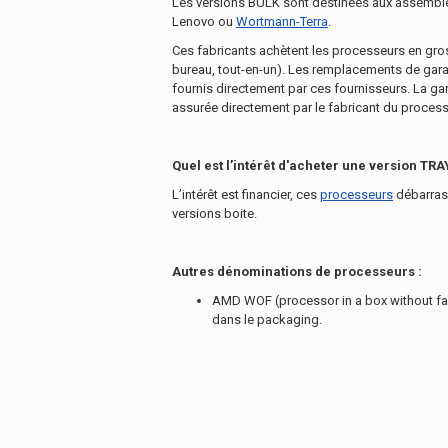
Les versions BULK sont destinées aux assembleu
Lenovo ou
Wortmann-Terra
.
Ces fabricants achètent les processeurs en gros
bureau, tout-en-un). Les remplacements de gara
fournis directement par ces fournisseurs. La gar
assurée directement par le fabricant du process
Quel est l’intérêt d'acheter une version TRA
L’intérêt est financier, ces
processeurs
débarras
versions boite.
Autres dénominations de processeurs :
AMD WOF (processor in a box without fan
dans le packaging.