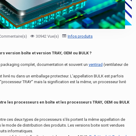
Commentaire(s)
30942 Vue(s)
Infos produits
urs version boîte et version TRAY, OEM ou BULK ?
on packaging complet, documentation et souvent un
ventirad
(ventilateur de
st livré nu dans un emballage protecteur. L'appellation BULK est parfois
processeur TRAY" mais la signification est la même, un processeur livré
entre les processeurs en boîte et les processeurs TRAY, OEM ou BULK
entre ces deux types de processeurs s'ils portent la même appellation de
s le mode de distribution des produits. Les versions boite sont vendues
uits informatiques.