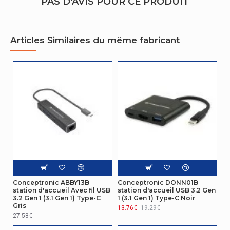
PAS D'AVIS POUR CE PRODUIT
Pays d'origine
Chine
Autres caractéristiques
Articles Similaires du même fabricant
Nom du produit
DONN18G
Connectivité
Entrée jack microphone
Non
Emballage
Largeur de l'emballage
70 mm
Profondeur de l'emballage
182 mm
Conceptronic ABBY13B
Conceptronic DONN01B
station d'accueil Avec fil USB
station d'accueil USB 3.2 Gen
Hauteur de l'emballage
17 mm
3.2 Gen 1 (3.1 Gen 1) Type-C
1 (3.1 Gen 1) Type-C Noir
Gris
13.76€
19.29€
Poids du paquet
65 g
27.58€