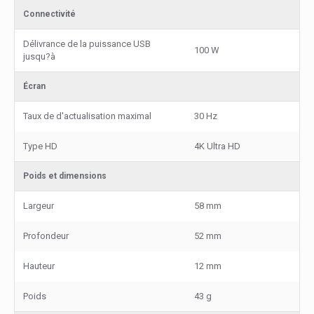
Connectivité
Délivrance de la puissance USB
100 W
jusqu?à
Écran
Taux de d'actualisation maximal
30 Hz
Type HD
4K Ultra HD
Poids et dimensions
Largeur
58 mm
Profondeur
52 mm
Hauteur
12 mm
Poids
43 g