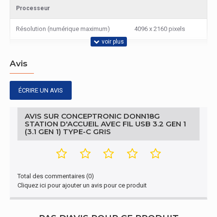
Processeur
Résolution (numérique maximum)
4096 x 2160 pixels
Configuration minimale du système
Avis
Prise en charge d'autres systèmes
ChromeOS
d'exploitatio
ÉCRIRE UN AVIS
Connectivité
AVIS SUR CONCEPTRONIC DONN18G
Quantité de ports HDMI
1
STATION D'ACCUEIL AVEC FIL USB 3.2 GEN 1
(3.1 GEN 1) TYPE-C GRIS
Sortie de casque
0
Connectivité
Total des commentaires (0)
USB 3.2 Gen 1 (3.1 Gen
Cliquez ici pour ajouter un avis pour ce produit
Interface de l'hôte
1) Type-C
Caractéristiques