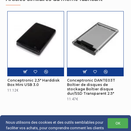
Emballage
Largeur de
95 mm
l'emballage
Profondeur
de
35 mm
l'emballage
Hauteur de
150 mm
l'emballage
Poids du
105 g
Conceptronic 2,5" Harddisk
Conceptronic DANTE03T
paquet
Box Mini USB 3.0
Boîtier de disques de
stockage Boîtier disque
11.12€
dur/SSD Transparent 2.5"
Support de stockage
11.47€
Longueurs
des lecteurs
de stockage
30,42,60,80 mm
Nous utilisons des cookies et des outils semblables pour
prise en
OK
faciliter vos achats, pour comprendre comment les clients
charge