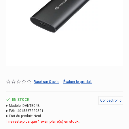
Basé sur 0 avis.
-
Évaluer le produit
EN STOCK
Conceptronic
Modèle:
DANTE04B
EAN:
4015867229521
État du produit:
Neuf
Il ne reste plus que 1 exemplaire(s) en stock.