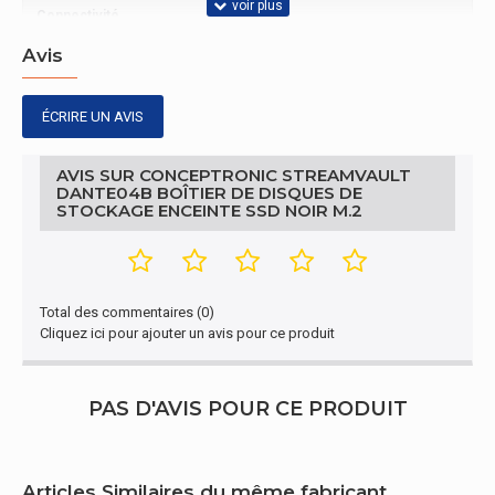
Connectivité
Avis
Nombre de
1
ports USB
ÉCRIRE UN AVIS
Caractéristiques
AVIS SUR CONCEPTRONIC STREAMVAULT
Pays d'origine
Chine
DANTE04B BOÎTIER DE DISQUES DE
STOCKAGE ENCEINTE SSD NOIR M.2
Conditions environnementales
Température
0 - 45 °C
d'opération
Total des commentaires (0)
Cliquez ici pour ajouter un avis pour ce produit
Autres caractéristiques
Famille de
StreamVault
produit
PAS D'AVIS POUR CE PRODUIT
Nom du
DANTE04B
produit
Articles Similaires du même fabricant