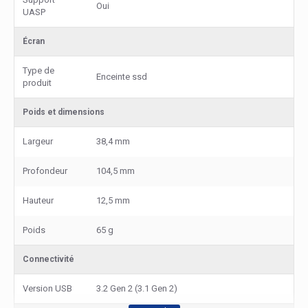
Oui
UASP
Écran
Type de
Enceinte ssd
produit
Poids et dimensions
Largeur
38,4 mm
Profondeur
104,5 mm
Hauteur
12,5 mm
Poids
65 g
Connectivité
Version USB
3.2 Gen 2 (3.1 Gen 2)