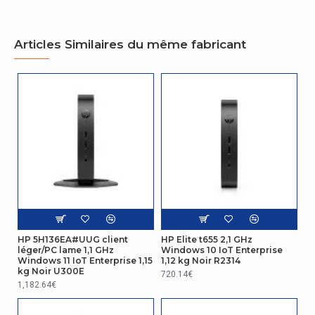
Autres caractéristiques
Articles Similaires du même fabricant
Nom du produit
CZ9K4ET#UUG
Emballage
Largeur de l'emballage
216 mm
Profondeur de l'emballage
142 mm
Hauteur de l'emballage
272 mm
Poids du paquet
2,5 kg
Gestion d'énergie
HP 5H136EA#UUG client
HP Elite t655 2,1 GHz
léger/PC lame 1,1 GHz
Windows 10 IoT Enterprise
Windows 11 IoT Enterprise 1,15
1,12 kg Noir R2314
Fréquence d'entrée de l'alimentation
50 - 60 Hz
kg Noir U300E
d'énergie
720.14€
1,182.64€
Tension d'entrée de l'alimentation
100 - 240 V