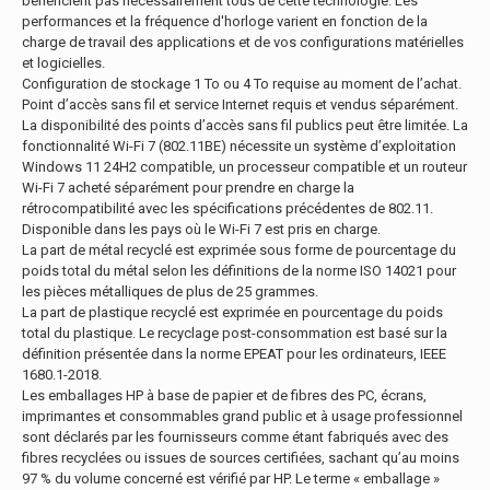
bénéficient pas nécessairement tous de cette technologie. Les
performances et la fréquence d'horloge varient en fonction de la
charge de travail des applications et de vos configurations matérielles
et logicielles.
Configuration de stockage 1 To ou 4 To requise au moment de l’achat.
Point d’accès sans fil et service Internet requis et vendus séparément.
La disponibilité des points d’accès sans fil publics peut être limitée. La
fonctionnalité Wi-Fi 7 (802.11BE) nécessite un système d’exploitation
Windows 11 24H2 compatible, un processeur compatible et un routeur
Wi-Fi 7 acheté séparément pour prendre en charge la
rétrocompatibilité avec les spécifications précédentes de 802.11.
Disponible dans les pays où le Wi-Fi 7 est pris en charge.
La part de métal recyclé est exprimée sous forme de pourcentage du
poids total du métal selon les définitions de la norme ISO 14021 pour
les pièces métalliques de plus de 25 grammes.
La part de plastique recyclé est exprimée en pourcentage du poids
total du plastique. Le recyclage post-consommation est basé sur la
définition présentée dans la norme EPEAT pour les ordinateurs, IEEE
1680.1-2018.
Les emballages HP à base de papier et de fibres des PC, écrans,
imprimantes et consommables grand public et à usage professionnel
sont déclarés par les fournisseurs comme étant fabriqués avec des
fibres recyclées ou issues de sources certifiées, sachant qu’au moins
97 % du volume concerné est vérifié par HP. Le terme « emballage »