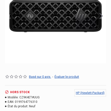
Basé sur 0 avis.
-
Évaluer le produit
HORS STOCK
HP (Hewlett-Packard)
Modèle:
CZ9K4ET#UUG
EAN:
0199764776310
État du produit:
Neuf