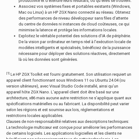
productivité et d’étendre leurs résultats, où qu’elles se trouvent.
Associez vos systèmes fixes et portables existants (Windows,
Mac ou Linux) à un HP ZGX Nano connecté au réseau. Obtenez
des performances de niveau développeur sans files d’attente
du centre de données ni instances de cloud coûteuses, ce qui
minimise la latence et protège les informations locales.
Exploitez le véritable potentiel des solutions d’IA de périphérie.
De la vision par ordinateur en temps réel à l’exécution locale de
modèles intelligents et spécialisés, bénéficiez de la puissance
nécessaire pour déployer des solutions réactives, directement
là où les données sont générées.
[1]
Le HP ZGX Toolkit est fourni gratuitement. Son utilisation requiert un
appareil client fonctionnant sous Windows 11 ou Ubuntu 24.04 (ou
version ultérieure), avec Visual Studio Code installé, ainsi qu’un
appareil hôte ZGX Nano. L’appareil client doit être basé sur une
architecture, x86 mais aucune autre restriction ne s’applique quant aux
spécifications matérielles ou au fabricant. La disponibilité peut varier
selon les régions et est soumise aux lois, réglementations et
restrictions locales applicables.
Clauses de non-responsabilité relatives aux descriptions techniques:
La technologie multicœur est conçue pour améliorer les performances
de certains logiciels. Les applications logicielles et les clients ne