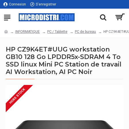
Connexion
S'enregistrer
INFORMATIQUE
PC / Tablette
PC de bureau
HP CZ9K4ET#UUG 
HP CZ9K4ET#UUG workstation
GB10 128 Go LPDDR5x-SDRAM 4 To
SSD linux Mini PC Station de travail
AI Workstation, AI PC Noir
HORS STOCK