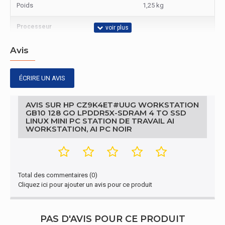
Poids
1,25 kg
Processeur
Nombre de coeurs de processeurs
20
Avis
Processeur
ÉCRIRE UN AVIS
Modèle de processeur
GB10
AVIS SUR HP CZ9K4ET#UUG WORKSTATION
GB10 128 GO LPDDR5X-SDRAM 4 TO SSD
Connectivité
LINUX MINI PC STATION DE TRAVAIL AI
WORKSTATION, AI PC NOIR
Quantité de ports HDMI
1
Mémoire vive
Total des commentaires (0)
Mémoire interne maximale
128 Go
Cliquez ici pour ajouter un avis pour ce produit
caractéristiques
PAS D'AVIS POUR CE PRODUIT
Code UNSPSC
43211515