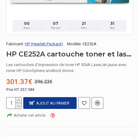
00
07
21
30
Jour
Heure
Min
Sec
Fabricant:
HP (Hewlett-Packard)
Modèle:
CE252A
HP CE252A cartouche toner et laser / CE252A Toner Jaune
Les cartouches d'impression de toner HP 504A LaserJet jaune avec
toner HP ColorSphere amélioré donne..
301.37€
396.23€
Prix HT:257.58€
AJOUT AU PANIER
Acheter cet article