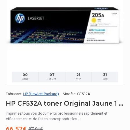
00
07
21
30
Jour
Heure
Min
Sec
Fabricant:
HP (Hewlett-Packard)
Modèle:
CF532A
HP CF532A toner Original Jaune 1 pièce(s)
Imprimez tous vos documents professionnels rapidement et
efficacement et de faites correspondre les ..
66.57€
87.01€