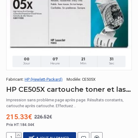
00
07
21
30
Jour
Heure
Min
Sec
Fabricant:
HP (Hewlett-Packard)
Modèle:
CE505X
HP CE505X cartouche toner et laser / CE505X Toner Noir
Impression sans problème page après page. Résultats constants,
cartouche après cartouche. Effectuez ..
215.33€
226.52€
Prix HT:184.04€