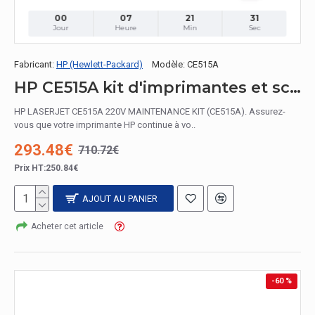
00
07
21
30
Jour
Heure
Min
Sec
Fabricant:
HP (Hewlett-Packard)
Modèle:
CE515A
HP CE515A kit d'imprimantes et scanners
HP LASERJET CE515A 220V MAINTENANCE KIT (CE515A). Assurez-
vous que votre imprimante HP continue à vo..
293.48€
710.72€
Prix HT:250.84€
AJOUT AU PANIER
Acheter cet article
-60 %