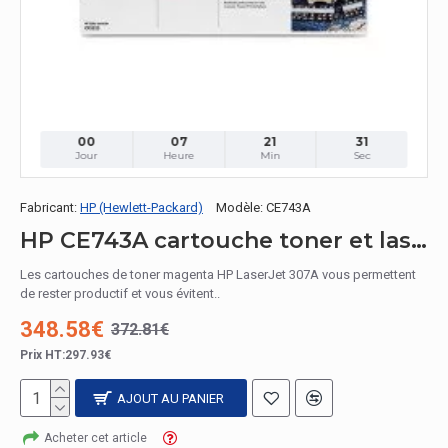
00
07
21
30
Jour
Heure
Min
Sec
Fabricant:
HP (Hewlett-Packard)
Modèle:
CE743A
HP CE743A cartouche toner et laser / CE743A Toner Magenta
Les cartouches de toner magenta HP LaserJet 307A vous permettent
de rester productif et vous évitent..
348.58€
372.81€
Prix HT:297.93€
AJOUT AU PANIER
Acheter cet article