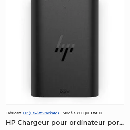
Fabricant:
HP (Hewlett-Packard)
Modèle:
600Q8UT#ABB
HP Chargeur pour ordinateur portable 65 W GaN USB-C