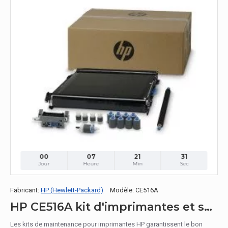
00
07
21
30
Jour
Heure
Min
Sec
Fabricant:
HP (Hewlett-Packard)
Modèle:
CE516A
HP CE516A kit d'imprimantes et scanners
Les kits de maintenance pour imprimantes HP garantissent le bon