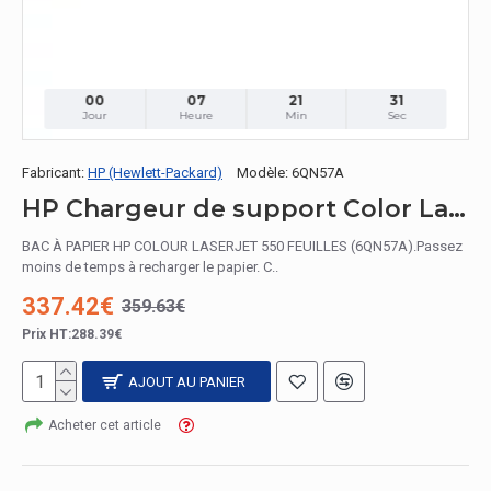
00
07
21
30
Jour
Heure
Min
Sec
Fabricant:
HP (Hewlett-Packard)
Modèle:
6QN57A
HP Chargeur de support Color LaserJet 550 feuilles
BAC À PAPIER HP COLOUR LASERJET 550 FEUILLES (6QN57A).Passez
moins de temps à recharger le papier. C..
337.42€
359.63€
Prix HT:288.39€
AJOUT AU PANIER
Acheter cet article