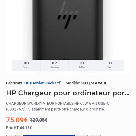
00
07
21
30
Jour
Heure
Min
Sec
Fabricant:
HP (Hewlett-Packard)
Modèle:
600Q7AA#ABB
HP Chargeur pour ordinateur portable 65 W GaN USB-C
CHARGEUR D'ORDINATEUR PORTABLE HP 65W GAN USB-C
(600Q7AA).Puissamment petitNotre chargeur d'ordinate..
75.09€
129.05€
Prix HT:64.18€