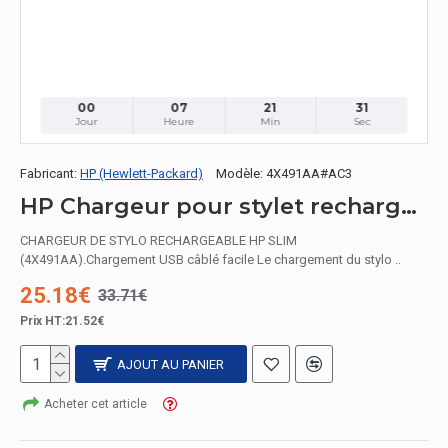
00
07
21
30
Jour
Heure
Min
Sec
Fabricant:
HP (Hewlett-Packard)
Modèle:
4X491AA#AC3
HP Chargeur pour stylet rechargeable ultra-plat
CHARGEUR DE STYLO RECHARGEABLE HP SLIM
(4X491AA).Chargement USB câblé facile Le chargement du stylo ..
25.18€
33.71€
Prix HT:21.52€
AJOUT AU PANIER
Acheter cet article