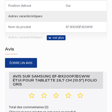
Position debout
Oui
Autres caractéristiques
Nom du produit
EF-BX200PJEGWW
Autres caractéristiques
Batterie intégrée
Non
Avis
Contenu de l'emballage
ÉCRIRE UN AVIS
Quantité par paquet
1 pièce(s)
AVIS SUR SAMSUNG EF-BX200PJEGWW
ÉTUI POUR TABLETTE 26,7 CM (10.5") FOLIO
GRIS
Total des commentaires (0)
Cliquez ici pour ajouter un avis pour ce produit