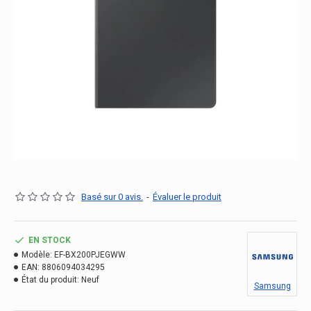
Basé sur 0 avis.
-
Évaluer le produit
EN STOCK
Modèle:
EF-BX200PJEGWW
EAN:
8806094034295
État du produit:
Neuf
Samsung