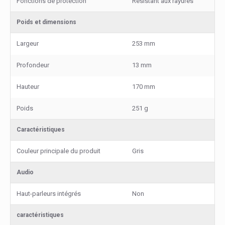
Fonctions de protection
Résistant aux rayures
Poids et dimensions
Largeur
253 mm
Profondeur
13 mm
Hauteur
170 mm
Poids
251 g
Caractéristiques
Couleur principale du produit
Gris
Audio
Haut-parleurs intégrés
Non
caractéristiques