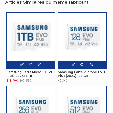
Articles Similaires du même fabricant
Adaptateur
SD
mémoire inclus
Performance
Capacité
256 Go
Vitesse de
200 Mo/s
lecture
Vitesse
130 Mo/s
d'écriture
Certificat
Samsung Carte MicroSD EVO
Samsung Carte MicroSD EVO
Plus (2024) 1 To
Plus (2024) 128 Go
218.49€
267.65€
49.34€
Certification
CE(UKCA)/FCC/VCCI/RCM
Performance
Résistance
10000 cycles par secteur logique