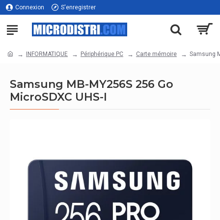
Connexion
S'enregistrer
INFORMATIQUE
Périphérique PC
Carte mémoire
Samsung M
Samsung MB-MY256S 256 Go
MicroSDXC UHS-I