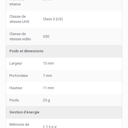
interne
Classe de
Class 3 (U3)
vitesse UHS
Classe de
V30
vitesse vidéo
Poids et dimensions
Largeur
15 mm
Profondeur
1 mm
Hauteur
11 mm
Poids
25 g
Gestion d'énergie
Mémoire de
2.7,3.6 V