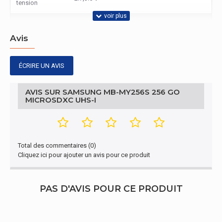
tension
Conditions environnementales
Avis
Température
-25 - 85 °C
d'opération
ÉCRIRE UN AVIS
Température
hors
-40 - 85 °C
AVIS SUR SAMSUNG MB-MY256S 256 GO
fonctionnement
MICROSDXC UHS-I
Autres caractéristiques
Nom du produit
MB-MY256S
Total des commentaires (0)
Cliquez ici pour ajouter un avis pour ce produit
Contenu de l'emballage
Quantité par
1 pièce(s)
paquet
PAS D'AVIS POUR CE PRODUIT
Emballage