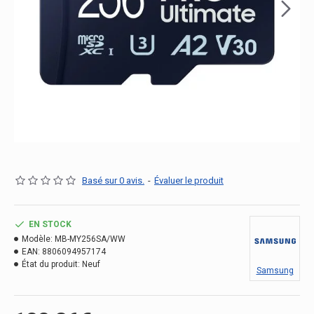
Basé sur 0 avis.
-
Évaluer le produit
EN STOCK
Modèle:
MB-MY256SA/WW
EAN:
8806094957174
État du produit:
Neuf
Samsung