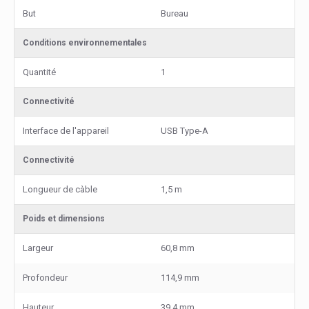
But
Bureau
Conditions environnementales
Quantité
1
Connectivité
Interface de l'appareil
USB Type-A
Connectivité
Longueur de càble
1,5 m
Poids et dimensions
Largeur
60,8 mm
Profondeur
114,9 mm
Hauteur
39,4 mm