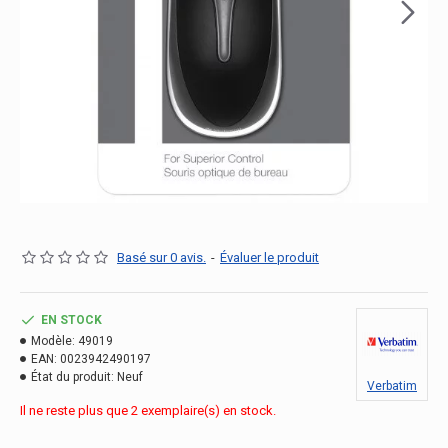
Basé sur 0 avis.
-
Évaluer le produit
EN STOCK
Modèle:
49019
EAN:
0023942490197
État du produit:
Neuf
Verbatim
Il ne reste plus que 2 exemplaire(s) en stock.