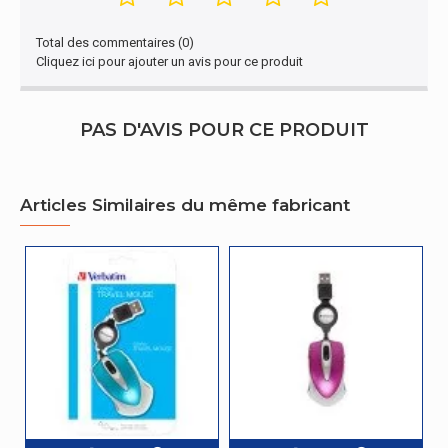
type Scroll
Roue
Total des commentaires (0)
Cliquez ici pour ajouter un avis pour ce produit
Performance
Prise en charge du système
Windows 7, Windows 8,
PAS D'AVIS POUR CE PRODUIT
d'exploitation Windows
Windows Vista, Windows XP
Design
Articles Similaires du même fabricant
Elément de format
Ambidextre