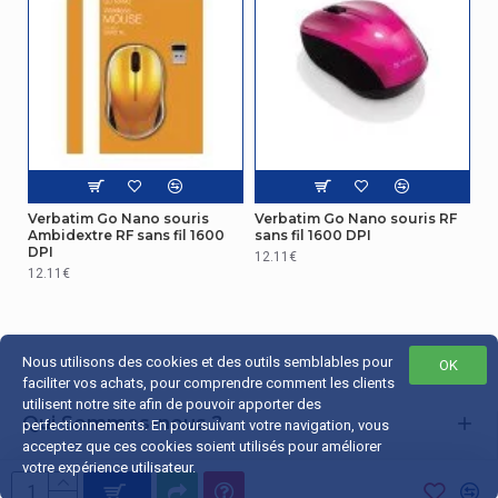
Verbatim Go Nano souris
Verbatim Go Nano souris RF
Ambidextre RF sans fil 1600
sans fil 1600 DPI
DPI
12.11€
12.11€
Nous utilisons des cookies et des outils semblables pour
OK
faciliter vos achats, pour comprendre comment les clients
utilisent notre site afin de pouvoir apporter des
Qui Sommes-nous ?
perfectionnements. En poursuivant votre navigation, vous
acceptez que ces cookies soient utilisés pour améliorer
Liens Utiles
votre expérience utilisateur.