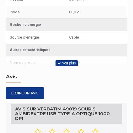
Poids
80,3 g
Gestion d'énergie
Source d'énergie
Cable
Autres caractéristiques
Nom du produit
49019
Dispositif d'entrée
Avis
Quantité de boutons
2
ÉCRIRE UN AVIS
Technologie de détecteur de
Optique
mouvement
AVIS SUR VERBATIM 49019 SOURIS
AMBIDEXTRE USB TYPE-A OPTIQUE 1000
DPI
Résolution en mouvement
1000 DPI
Type de boutons
Boutons poussoirs