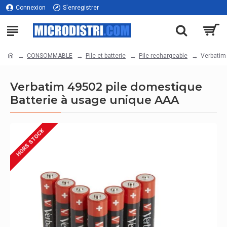
Connexion
S'enregistrer
CONSOMMABLE
Pile et batterie
Pile rechargeable
Verbatim
Verbatim 49502 pile domestique
Batterie à usage unique AAA
HORS STOCK