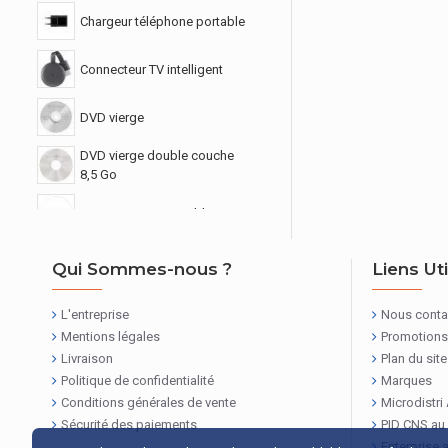
Chargeur téléphone portable
Connecteur TV intelligent
DVD vierge
DVD vierge double couche
8,5 Go
DVD vierge imprimable
Hub USB & concentrateurs
Qui Sommes-nous ?
Liens Ut
Pile rechargeable
L'entreprise
Nous conta
Mentions légales
Promotions
Pile standard
Livraison
Plan du site
Politique de confidentialité
Marques
Conditions générales de vente
Microdistri
Pochette papier / plastique
Sécurité des paiements
PID CNS au
Support tablette &
Enterprise 