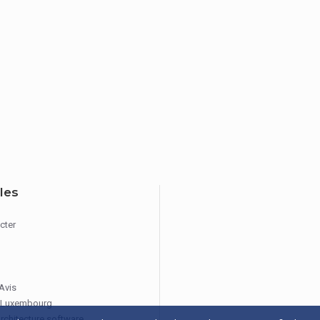
iles
cter
 Avis
 Luxembourg
architecture software