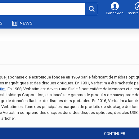
Connexion
S'enre
S
NEWS
que japonaise d'électronique fondée en 1969 par le fabricant de médias opti
es magnétiques et des disques optiques. En 1981, Verbatim a été rachetée par
tim
. En 1988, Verbatim est devenu une filiale à part entière de Memorex et a
cal Holdings Corporation, et a lancé une gamme de produits de sauvegarde d
ge de données flash et de disques durs portables. En 2016, Verbatim a lanc
 Verbatim est l'une des principales marques de produits de stockage de donn
 Verbatim comprend des disques durs, des disques optiques, des clés USB,
 afficher.
CONTINUER