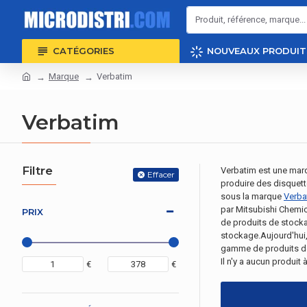
CATÉGORIES
NOUVEAUX PRODUIT
Marque
Verbatim
Verbatim
Filtre
Verbatim est une mar
Effacer
produire des disquett
sous la marque
Verba
par Mitsubishi Chemi
PRIX
de produits de stocka
stockage.Aujourd'hui,
gamme de produits de
Il n'y a aucun produit à
€
€