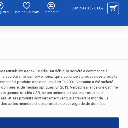
0 article ( s ) - 0.00€
gistrer
Liste de Souhaits
Comparer
ques Mitsubishi Kagaku Media. Au début, la société a commencé à
 la société américaine Memorex, qui a continué à produire des produits
 commencé à produire des disques durs.En 2001, Verbatim a été racheté
e données et de médias optiques. En 2013, Verbatim a lancé une gamme
é une gamme de clés USB, cartes mémoire et autres produits de
ées, et ses produits sont largement vendus à travers le monde. La
 des cartes mémoire et des produits de sauvegarde de données.