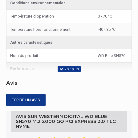
Conditions environnementales
Température d'opération
0 - 70 °C
Température hors fonctionnement
-40 - 85 °C
Autres caractéristiques
Nom du produit
WD Blue SN570
Performance
Vitesse de lecture
3500 Mo/s
Avis
Vitesse d'écriture
3500 Mo/s
ÉCRIRE UN AVIS
représentation / réalisation
AVIS SUR WESTERN DIGITAL WD BLUE
SN570 M.2 2000 GO PCI EXPRESS 3.0 TLC
Capacité du Solid State Drive (SSD)
2000 Go
NVME
Type de mémoire
TLC