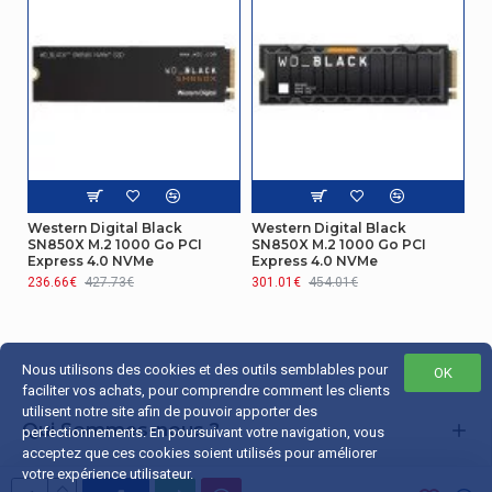
Western Digital Black
Western Digital Black
SN850X M.2 1000 Go PCI
SN850X M.2 1000 Go PCI
Express 4.0 NVMe
Express 4.0 NVMe
236.66€
427.73€
301.01€
454.01€
Nous utilisons des cookies et des outils semblables pour
OK
faciliter vos achats, pour comprendre comment les clients
utilisent notre site afin de pouvoir apporter des
Qui Sommes-nous ?
perfectionnements. En poursuivant votre navigation, vous
acceptez que ces cookies soient utilisés pour améliorer
Liens Utiles
votre expérience utilisateur.