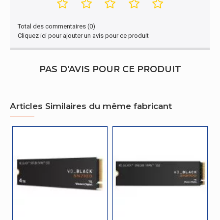
Flux de données d'interface PCI Express
x4
Total des commentaires (0)
Cliquez ici pour ajouter un avis pour ce produit
Lecture aléatoire (4KB)
600000 IOPS
NVM Express (NVMe) supporté
Oui
PAS D'AVIS POUR CE PRODUIT
Écriture aléatoire (4KB)
600000 IOPS
Version NVM Express (NVMe)
1.4
Articles Similaires du même fabricant
Classe TBW
900
Le chiffrement matériel
Non
Autres caractéristiques
Température maximale de fonctionnement
70 °C
Gestion d'énergie