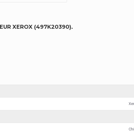
TEUR XEROX (497K20390).
Xe
Ch