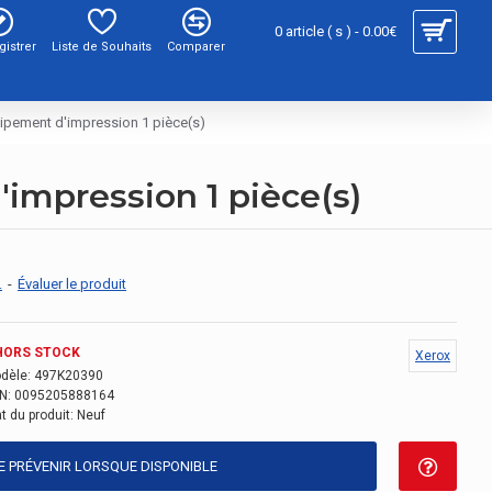
0 article ( s ) - 0.00€
gistrer
Liste de Souhaits
Comparer
ipement d'impression 1 pièce(s)
impression 1 pièce(s)
.
-
Évaluer le produit
HORS STOCK
Xerox
dèle:
497K20390
N:
0095205888164
t du produit:
Neuf
E PRÉVENIR LORSQUE DISPONIBLE