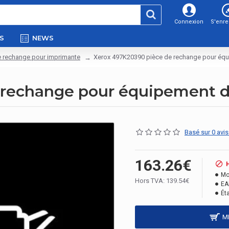
Connexion
S'enre
S
NEWS
e rechange pour imprimante
Xerox 497K20390 pièce de rechange pour équ
rechange pour équipement d'
Basé sur 0 avis
163.26€
Mo
Hors TVA: 139.54€
EA
Éta
M