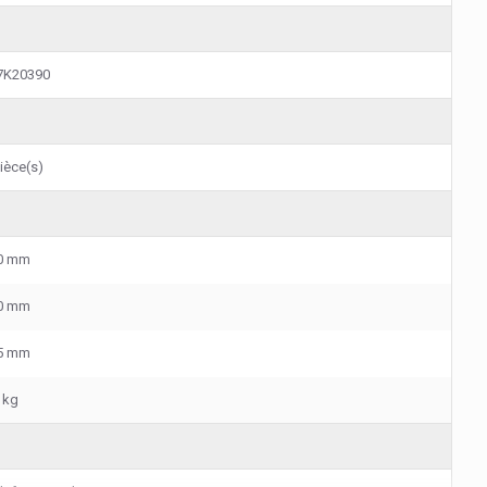
7K20390
ièce(s)
0 mm
0 mm
5 mm
 kg