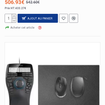
506.93€
542.60€
Prix HT:433.27€
AJOUT AU PANIER
Acheter cet article