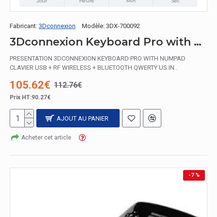
Jour
Heure
Min
Sec
Fabricant:
3Dconnexion
Modèle:
3DX-700092
3Dconnexion Keyboard Pro with Numpad clavier USB + RF Wireless + Bluetooth QWERTY US International Noir
PRESENTATION 3DCONNEXION KEYBOARD PRO WITH NUMPAD
CLAVIER USB + RF WIRELESS + BLUETOOTH QWERTY US IN..
105.62€
112.76€
Prix HT:90.27€
AJOUT AU PANIER
Acheter cet article
-7 %