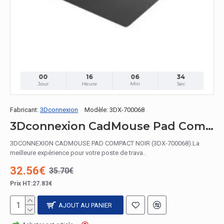
00
16
06
33
Jour
Heure
Min
Sec
Fabricant:
3Dconnexion
Modèle:
3DX-700068
3Dconnexion CadMouse Pad Compact Noir tapis de souris
3DCONNEXION CADMOUSE PAD COMPACT NOIR (3DX-700068).La
meilleure expérience pour votre poste de trava..
32.56€
35.70€
Prix HT:27.83€
AJOUT AU PANIER