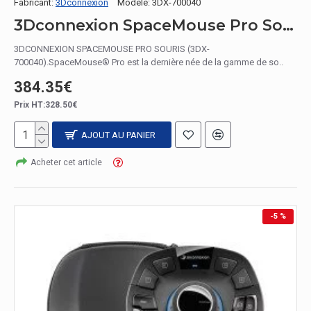
Fabricant:
3Dconnexion
Modèle:
3DX-700040
3Dconnexion SpaceMouse Pro Souris 6DoF
3DCONNEXION SPACEMOUSE PRO SOURIS (3DX-
700040).SpaceMouse® Pro est la dernière née de la gamme de so..
384.35€
Prix HT:328.50€
AJOUT AU PANIER
Acheter cet article
-5 %