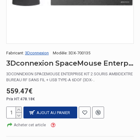
Fabricant:
3Dconnexion
Modèle:
3DX-700135
3Dconnexion SpaceMouse Enterprise Kit 2 souris Ambidextre RF Wireless + USB Type-A 6DoF
3DCONNEXION SPACEMOUSE ENTERPRISE KIT 2 SOURIS AMBIDEXTRE
BUREAU RF SANS FIL + USB TYPE-A 6DOF (3DX-..
559.47€
Prix HT:478.18€
AJOUT AU PANIER
Acheter cet article