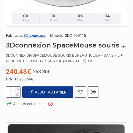
00
16
06
33
Jour
Heure
Min
Sec
Fabricant:
3Dconnexion
Modèle:
3DX-700115
3Dconnexion SpaceMouse souris RF Wireless + Bluetooth + USB Type-A 6DoF
3DCONNEXION SPACEMOUSE SOURIS BUREAUTIQUE RF SANS FIL +
BLUETOOTH + USB TYPE-A 6DOF (3DX-700115). Ca..
240.48€
253.80€
Prix HT:205.54€
AJOUT AU PANIER
Acheter cet article