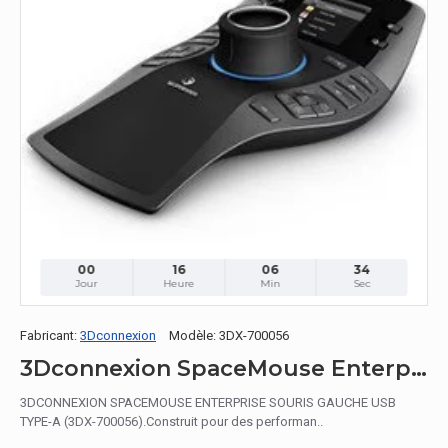
00
16
06
33
Jour
Heure
Min
Sec
Fabricant:
3Dconnexion
Modèle:
3DX-700056
3Dconnexion SpaceMouse Enterprise
3DCONNEXION SPACEMOUSE ENTERPRISE SOURIS GAUCHE USB
TYPE-A (3DX-700056).Construit pour des performan..