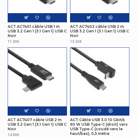
caractéristiques
Facteur de forme
Droit
ACT AC7401 câble USB 1 m
ACT AC7402 câble USB 2 m
du connecteur 1
USB 3.2 Gen 1 (3.1 Gen 1) USB C
USB 3.2 Gen 1 (3.1 Gen 1) USB C
Noir
Noir
Facteur de forme
11.00€
13.33€
Courbe
du connecteur 2
Taille des fils AWG
24/32
Blindage de
Oui
connecteur
Blindage du càble
Plaque d'aluminium mylar
Contenu de l'emballage
Quantité par
ACT AC7407 câble USB 2 m
ACT Câble USB 3.0 10 Gbit/s
1 pièce(s)
paquet
USB 3.2 Gen 1 (3.1 Gen 1) USB C
60 W USB Type-C (droit) vers
Noir
USB Type-C (coudé vers le
haut/bas), 0,5 mètre
14.80€
Design