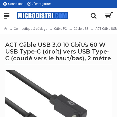
Connexion
S'enregistrer
Connectique & câblage
Câble PC
Câble USB
ACT Câble USB 
ACT Câble USB 3.0 10 Gbit/s 60 W
USB Type-C (droit) vers USB Type-
C (coudé vers le haut/bas), 2 mètre