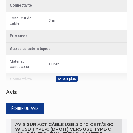
Connectivité
Longueur de
2 m
càble
Puissance
Autres caractéristiques
Matériau
Cuivre
conducteur
Connectivité
Avis
Version USB
USB 3.2 Gen 2 (3.1 Gen 2)
Gestion d'énergie
ÉCRIRE UN AVIS
Tension d'entrée
5 - 20 V
AVIS SUR ACT CÂBLE USB 3.0 10 GBIT/S 60
W USB TYPE-C (DROIT) VERS USB TYPE-C
Connectivité