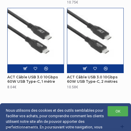
10.75€
Matériau de la
Polyvinyl chloride (PVC)
prise du câble
Connectivité
Mode alternatif de
DisplayPort USB
Oui
de type C
Capacité de
puissance USB
Oui
(révision 2.0)
ACT Câble USB 3.0 10Gbps
ACT Câble USB 3.0 10Gbps
60W USB Type-C, 1 mètre
60W USB Type-C, 2 mètres
8.04€
10.58€
Transmition des données
Taux de transfert
de données
10 Gbit/s
Nous utilisons des cookies et des outils semblables pour
maximal
OK
faciliter vos achats, pour comprendre comment les clients
utilisent notre site afin de pouvoir apporter des
Autres caractéristiques
Qui Sommes-nous ?
perfectionnements. En poursuivant votre navigation, vous