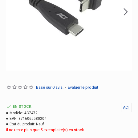
Basé sur 0 avis.
-
Évaluer le produit
EN STOCK
ACT
Modèle:
AC7472
EAN:
8716065580204
État du produit:
Neuf
Il ne reste plus que 5 exemplaire(s) en stock.