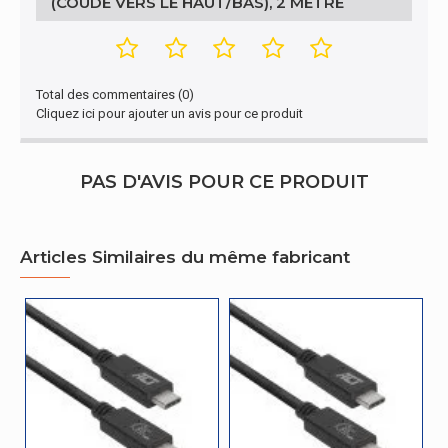
(COUDÉ VERS LE HAUT/BAS), 2 MÈTRE
Version de
1.4
DisplayPort
Détails techniques
Total des commentaires (0)
Cliquez ici pour ajouter un avis pour ce produit
Période de
5 année(s)
garantie
PAS D'AVIS POUR CE PRODUIT
Autres caractéristiques
Câble USB 3.0 10 Gbit/s 60 W USB Type-C
Articles Similaires du même fabricant
Nom du produit
(droit) vers USB Type-C (coudé vers le
haut/bas), 2 mètre
caractéristiques
Genre de
Mâle
connecteur 1
Genre de
Mâle
connecteur 2