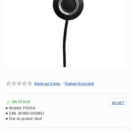
Basé sur 0 avis.
-
Évaluer le produit
EN STOCK
ALLNET
Modèle:
P-EHS-6
EAN:
4038816058867
État du produit:
Neuf