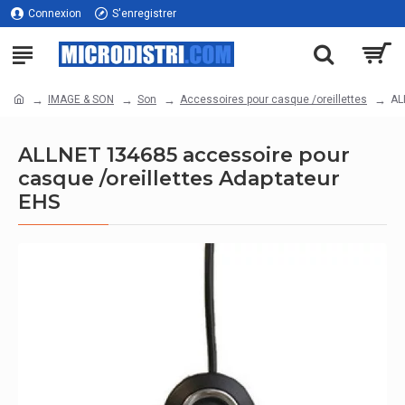
Connexion
S'enregistrer
IMAGE & SON
Son
Accessoires pour casque /oreillettes
AL
ALLNET 134685 accessoire pour
casque /oreillettes Adaptateur
EHS