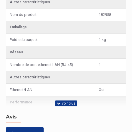
Autres caractéristiques
Nom du produit
182958
Emballage
Poids du paquet
1 kg
Réseau
Nombre de port ethernet LAN (RJ-45)
1
Autres caractéristiques
Ethernet/LAN
Oui
Performance
Type de source d'alimentation
CC
Avis
Réseau