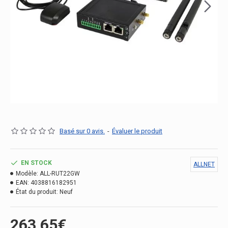
Basé sur 0 avis.
-
Évaluer le produit
EN STOCK
ALLNET
Modèle:
ALL-RUT22GW
EAN:
4038816182951
État du produit:
Neuf
263.65€