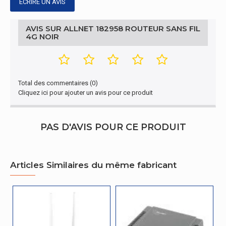
ÉCRIRE UN AVIS
Normes 4G
LTE
AVIS SUR ALLNET 182958 ROUTEUR SANS FIL
Génération de réseau mobile
4G
4G NOIR
Design
Antenne
Total des commentaires (0)
Cliquez ici pour ajouter un avis pour ce produit
Quantité d'antenne
2
Antenne amovible (s)
Oui
PAS D'AVIS POUR CE PRODUIT
réseaux mobiles
Articles Similaires du même fabricant
3G
Oui
4G
Oui
représentation / réalisation