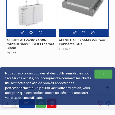
Emplacement(s) de carte mémoire
Non
WAN connection
Ethernet WAN
Oui
DSL WAN
Non
ALLNET ALL-WR02400N
ALLNET ALL126AM3 Routeur
routeur sans fil Fast Ethernet
connecté Gris
Emplacement de carte SIM
Oui
Blanc
185.82€
29.36€
Compatibilité modem USB 3G/4G
Non
Nous utilisons des cookies et des outils semblables pour
OK
faciliter vos achats, pour comprendre comment les clients
utilisent notre site afin de pouvoir apporter des
Qui Sommes-nous ?
perfectionnements. En poursuivant votre navigation, vous
acceptez que ces cookies soient utilisés pour améliorer
Liens Utiles
votre expérience utilisateur.