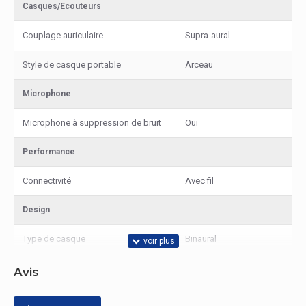
Casques/Ecouteurs
Couplage auriculaire
Supra-aural
Style de casque portable
Arceau
Microphone
Microphone à suppression de bruit
Oui
Performance
Connectivité
Avec fil
Design
Type de casque
Binaural
représentation / réalisation
Avis
Type de microphone
Boom