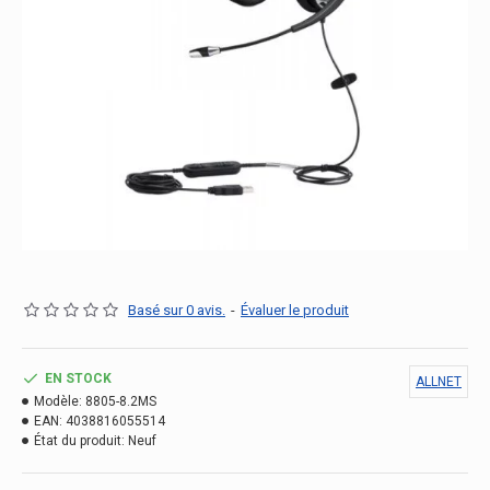
Basé sur 0 avis.
-
Évaluer le produit
EN STOCK
ALLNET
Modèle:
8805-8.2MS
EAN:
4038816055514
État du produit:
Neuf