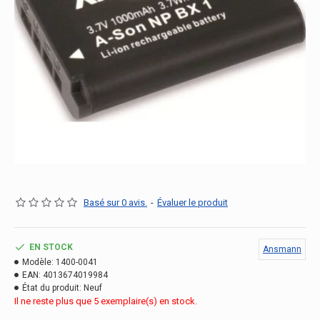
Basé sur 0 avis.
-
Évaluer le produit
EN STOCK
Ansmann
Modèle:
1400-0041
EAN:
4013674019984
État du produit:
Neuf
Il ne reste plus que 5 exemplaire(s) en stock.