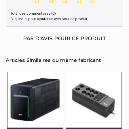
220 V
l'entrée (min)
Total des commentaires (0)
tension de voltage à
230 V
Cliquez ici pour ajouter un avis pour ce produit
l'entrée (max)
tension de voltage à
220 V
PAS D'AVIS POUR CE PRODUIT
la sortie (min)
tension de voltage à
230 V
la sortie (max)
Articles Similaires du même fabricant
Gestion d'énergie
Efficacité
80%
Gestion d'énergie
Estimation de
montée subite
310 J
d'énergie
Conditions environnementales