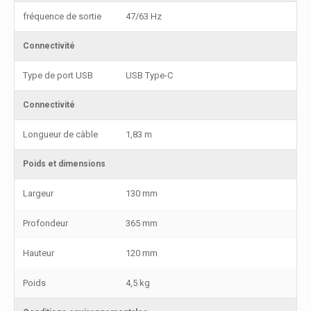
fréquence de sortie
47/63 Hz
Connectivité
Type de port USB
USB Type-C
Connectivité
Longueur de càble
1,83 m
Poids et dimensions
Largeur
130 mm
Profondeur
365 mm
Hauteur
120 mm
Poids
4,5 kg