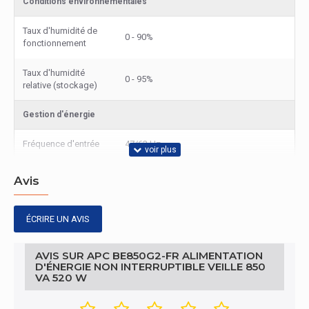
Conditions environnementales
Taux d'humidité de
0 - 90%
fonctionnement
Taux d'humidité
0 - 95%
relative (stockage)
Gestion d'énergie
Fréquence d'entrée
47/63 Hz
Gestion d'énergie
Avis
Puissance de sortie
520 W
ÉCRIRE UN AVIS
Gestion d'énergie
AVIS SUR APC BE850G2-FR ALIMENTATION
capacité de la
D'ÉNERGIE NON INTERRUPTIBLE VEILLE 850
850 VA
puissance de sortie
VA 520 W
tension de voltage à