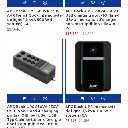
Température
APC Back-UPS 1600VA 230V
APC Back-UPS 650VA 230V 1
0 - 40 °C
AVR French Sock Interactivité
USB charging port - (Offline-)
d'opération
de ligne 1,6 kVA 900 W 4
USV alimentation d'énergie
sortie(s) CA
non interruptible Veille 400
Température hors
W
237.64€
-15 - 45 °C
fonctionnement
118.52€
150.24€
Connectivité
Port USB
Oui
Emballage
Manuel d'utilisation
Oui
Autres caractéristiques
Nom du produit
BE850G2-FR
APC Back-UPS 850VA 230V
APC Back-UPS Interactivité
USB Type-C and A charging
de ligne 0,5 kVA 300 W 3
ports - (Offline-) USV - USB
sortie(s) CA
Conditions environnementales
Typ C alimentation d'énergie
85.89€
90.35€
non interruptible Veille 800