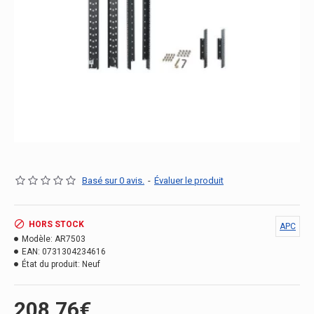
Basé sur 0 avis.
-
Évaluer le produit
HORS STOCK
APC
Modèle:
AR7503
EAN:
0731304234616
État du produit:
Neuf
208.76€