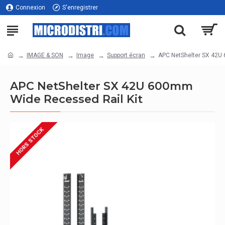
Connexion
S'enregistrer
IMAGE & SON
Image
Support écran
APC NetShelter SX 42U
APC NetShelter SX 42U 600mm
Wide Recessed Rail Kit
HORS STOCK