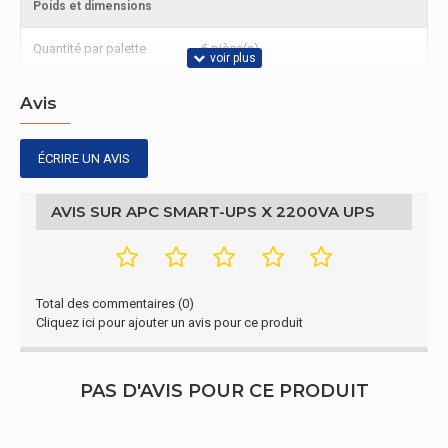
Poids et dimensions
Quantité par palette
6 pièce(s)
Poids et dimensions
Avis
Largeur
17,8 cm
ÉCRIRE UN AVIS
Profondeur
48,3 cm
AVIS SUR APC SMART-UPS X 2200VA UPS
Hauteur
43,2 cm
Poids
38,6 kg
Total des commentaires (0)
Conditions environnementales
Cliquez ici pour ajouter un avis pour ce produit
Taux d'humidité de
0 - 95%
fonctionnement
PAS D'AVIS POUR CE PRODUIT
Taux d'humidité relative
0 - 95%
(stockage)