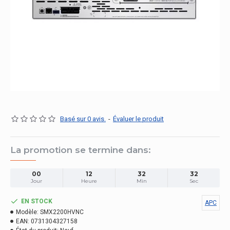
Basé sur 0 avis.
-
Évaluer le produit
La promotion se termine dans:
00
12
32
31
Jour
Heure
Min
Sec
EN STOCK
APC
Modèle:
SMX2200HVNC
EAN:
0731304327158