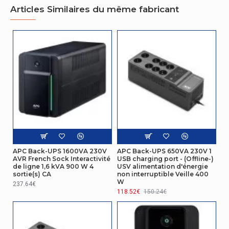
Articles Similaires du même fabricant
Gestion d'énergie
Puissance de sortie
1980 W
Gestion d'énergie
Tension de sortie
230 V
Gestion d'énergie
capacité de la
2200 VA
puissance de sortie
tension de voltage à
APC Back-UPS 1600VA 230V
APC Back-UPS 650VA 230V 1
140 V
AVR French Sock Interactivité
USB charging port - (Offline-)
l'entrée (min)
de ligne 1,6 kVA 900 W 4
USV alimentation d'énergie
sortie(s) CA
non interruptible Veille 400
W
Bouton de coupure
237.64€
d'urgence d'alimentation
Oui
118.52€
150.24€
(EPO)
tension de voltage à
280 V