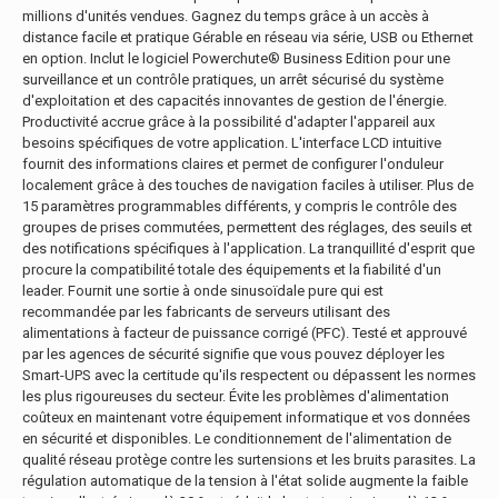
millions d'unités vendues. Gagnez du temps grâce à un accès à
distance facile et pratique Gérable en réseau via série, USB ou Ethernet
en option. Inclut le logiciel Powerchute® Business Edition pour une
surveillance et un contrôle pratiques, un arrêt sécurisé du système
d'exploitation et des capacités innovantes de gestion de l'énergie.
Productivité accrue grâce à la possibilité d'adapter l'appareil aux
besoins spécifiques de votre application. L'interface LCD intuitive
fournit des informations claires et permet de configurer l'onduleur
localement grâce à des touches de navigation faciles à utiliser. Plus de
15 paramètres programmables différents, y compris le contrôle des
groupes de prises commutées, permettent des réglages, des seuils et
des notifications spécifiques à l'application. La tranquillité d'esprit que
procure la compatibilité totale des équipements et la fiabilité d'un
leader. Fournit une sortie à onde sinusoïdale pure qui est
recommandée par les fabricants de serveurs utilisant des
alimentations à facteur de puissance corrigé (PFC). Testé et approuvé
par les agences de sécurité signifie que vous pouvez déployer les
Smart-UPS avec la certitude qu'ils respectent ou dépassent les normes
les plus rigoureuses du secteur. Évite les problèmes d'alimentation
coûteux en maintenant votre équipement informatique et vos données
en sécurité et disponibles. Le conditionnement de l'alimentation de
qualité réseau protège contre les surtensions et les bruits parasites. La
régulation automatique de la tension à l'état solide augmente la faible