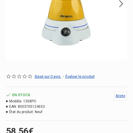
Basé sur 0 avis.
-
Évaluer le produit
EN STOCK
Ariete
Modèle:
1358PO
EAN:
8003705124653
État du produit:
Neuf
58.56€