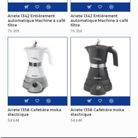
Ergonomie
Ariete 1342 Entièrement
Ariete 1342 Entièrement
automatique Machine à café
automatique Machine à café
filtre
filtre
Socle amovible
Oui
76.30€
76.30€
Autres caractéristiques
Matériau de la bouilloire
Non pris en charge
représentation / réalisation
Type de cafetière
Manuel
Réservoir de café
Tasse
Capacité en tasses
4 tasses
Ariete 1358 Cafetière moka
Ariete 1358 Cafetière moka
électrique
électrique
Système Anti-calcaire
Non
54.64€
54.64€
Broyeur intégré
Non