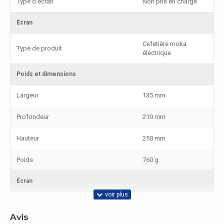
Type d'écran
Non pris en charge
Écran
Cafetière moka
Type de produit
électrique
Poids et dimensions
Largeur
135 mm
Profondeur
210 mm
Hauteur
250 mm
Poids
760 g
Écran
Écran integré
Non
Avis
Ergonomie