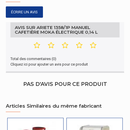
Stockage de cable
ÉCRIRE UN AVIS
Non
Gestion d'énergie
AVIS SUR ARIETE 1358/1P MANUEL
CAFETIÈRE MOKA ÉLECTRIQUE 0,14 L
Coupure automatique de l'alimentation
Oui
Détails techniques
Total des commentaires (0)
Période de garantie
2 année(s)
Cliquez ici pour ajouter un avis pour ce produit
Autres caractéristiques
PAS D'AVIS POUR CE PRODUIT
Nom du produit
1358/1P
Design
Articles Similaires du même fabricant
Base 360 °
Oui
Emballage