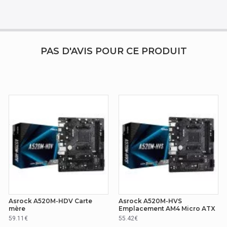
PAS D'AVIS POUR CE PRODUIT
DR4-SDRAM
33,2400,2667,2933,3200,3466,3600,3733,3800,3866,4000,4133,4200,4266,433
28 Go
Asrock A520M-HDV Carte
Asrock A520M-HVS
mère
Emplacement AM4 Micro ATX
50 PG Riptide
59.11€
55.42€