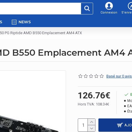
Connexion
S'enre
S
NEWS
50 PG Riptide AMD B550 Emplacement AM4 ATX
AMD B550 Emplacement AM4 
Basé sur 0 avis
126.76€
Mo
Hors TVA: 108.34€
EA
Éta
AJO