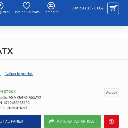
0 article ( s ) - 0.00€
gistrer
Liste de Souhaits
Comparer
ATX
.
-
Évaluer le produit
EN STOCK
Asrock
dèle:
90-MXBGH0-A0UAYZ
N:
4710483935190
t du produit:
Neuf
UT AU PANIER
ACHETER CET ARTICLE