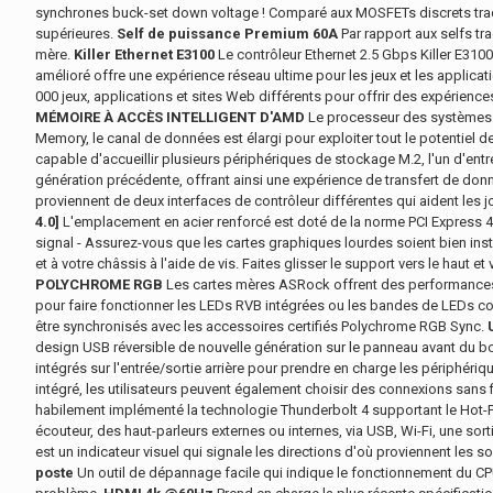
synchrones buck-set down voltage ! Comparé aux MOSFETs discrets traditi
supérieures.
Self de puissance Premium 60A
Par rapport aux selfs tra
mère.
Killer Ethernet E3100
Le contrôleur Ethernet 2.5 Gbps Killer E3100
amélioré offre une expérience réseau ultime pour les jeux et les applica
000 jeux, applications et sites Web différents pour offrir des expériences 
MÉMOIRE À ACCÈS INTELLIGENT D'AMD
Le processeur des systèmes 
Memory, le canal de données est élargi pour exploiter tout le potentiel
capable d'accueillir plusieurs périphériques de stockage M.2, l'un d'ent
génération précédente, offrant ainsi une expérience de transfert de donn
proviennent de deux interfaces de contrôleur différentes qui aident les jo
4.0]
L'emplacement en acier renforcé est doté de la norme PCI Express 4.0
signal - Assurez-vous que les cartes graphiques lourdes soient bien inst
et à votre châssis à l'aide de vis. Faites glisser le support vers le haut 
POLYCHROME RGB
Les cartes mères ASRock offrent des performances é
pour faire fonctionner les LEDs RVB intégrées ou les bandes de LEDs conn
être synchronisés avec les accessoires certifiés Polychrome RGB Sync.
design USB réversible de nouvelle génération sur le panneau avant du boî
intégrés sur l'entrée/sortie arrière pour prendre en charge les périphér
intégré, les utilisateurs peuvent également choisir des connexions sans 
habilement implémenté la technologie Thunderbolt 4 supportant le Hot-P
écouteur, des haut-parleurs externes ou internes, via USB, Wi-Fi, une s
est un indicateur visuel qui signale les directions d'où proviennent les
poste
Un outil de dépannage facile qui indique le fonctionnement du CP