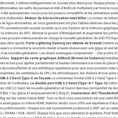
onnels, il délivre intelligemment un courant plus élevé pour chaque phase, of
ditionnelles, les selfs de puissance 60A d'ASRock multiplient par trois le cour
 a été spécialement conçu pour les joueurs compétitifs et les utilisateurs avi
tions multimédia.
Moteur de hiérarchisation Intel Killer
Le moteur de hiérarch
en ligne étonnantes, en vous garantissant les plus faibles latences dans les jeu
PC conventionnels ne peut accéder qu'à une fraction de la mémoire graphiqu
 de la mémoire du GPU, éliminer le goulot d'étranglement et augmenter les perf
re eux pouvant même prendre en charge la nouvelle génération de SSD PCI Expres
ées ultra-rapide.
Ports Lightning Gaming (en attente de brevet)
Destiné au
ueurs à connecter la souris/le clavier à haute vitesse avec une gigue et une la
 de nouvelle génération. Les divers avantages comprennent : - Des points d'an
allées.
Support de carte graphique ASRock (Brevet en instance)
Installez
et vers le bas pour ajuster parfaitement la hauteur nécessaire à la mise en place
poustouflantes et une esthétique supérieure pour que vous puissiez créer vo
ectées, les ventilateurs de CPU, les refroidisseurs, les châssis et tout autr
USB 3.2 Gen2 Type-C en façade
Le connecteur frontal USB 3.2 Gen2 Type-C o
tier de l'ordinateur.
Le double port USB 3.
2 Gen2 (Type-A + Type-C)
Cette 
iques USB 3.2 Gen2 de nouvelle génération et fournir des taux de transfert de d
fil 802.11ac grâce à l'emplacement M.2 (Key E).
Connecteur AIC Thunderbolt
lug sur les cartes mères AMD. Tout ce dont vous avez besoin est une carte AI
ortie analogique ou même HDMI, Nahimic Audio vous offre une expérience d'écou
 sons prédominants. Chaque son est correctement positionné à 360° sur un rada
U / DRAM / VGA / BOOT chaque fois que vous démarrez le système. Post Status 