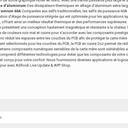
ion de sortie graphique HDMI 4K 60Hz. Avec une bande passante plus large et 
ge d'aluminium
Des dissipateurs thermiques en alliage d'aluminium extra-lar
Premium 60A
Comparées aux selfs traditionnelles, les selfs de puissance 60A d
ution d'étage de puissance intégrée qui est optimisée pour les applications sy
 offrant ainsi un meilleur résultat thermique et des performances supérieures
 présentent une conception hautement magnétique et résistante à la chaleur, fou
de couleurs noir mat et cuivre pour s'accorder avec les composants presti
c réduit les espaces entre les couches du PCB afin de protéger la carte mère c
nt sélectionnés pour les couches du PCB, le PCB en cuivre 2oz permet de rédui
rtains composants numériques sensibles de la carte mère sont vulnérables au
comprend différentes technologies pour éviter que les composants de votre 
conçu pour votre confort. Nous fournissons diverses applications et logiciel
 à jour avec ASRock Live Update & APP Shop.
i