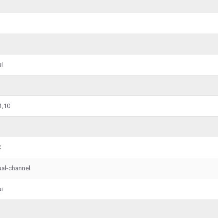
i
1,10
C
al-channel
i