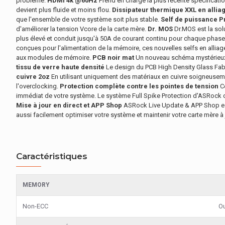
problème.
HDMI 4k @60Hz
Prend en charge la plus récente spécificat
devient plus fluide et moins flou.
Dissipateur thermique XXL en allia
que l'ensemble de votre système soit plus stable.
Self de puissance 
d'améliorer la tension Vcore de la carte mère.
Dr. MOS
Dr.MOS est la sol
plus élevé et conduit jusqu'à 50A de courant continu pour chaque phase,
conçues pour l'alimentation de la mémoire, ces nouvelles selfs en alliage
aux modules de mémoire.
PCB noir mat
Un nouveau schéma mystérieux 
tissu de verre haute densité
Le design du PCB High Density Glass Fabri
cuivre 2oz
En utilisant uniquement des matériaux en cuivre soigneuseme
l'overclocking.
Protection complète contre les pointes de tension
Ce
immédiat de votre système. Le système Full Spike Protection d'ASRock 
Mise à jour en direct et APP Shop
ASRock Live Update & APP Shop est 
aussi facilement optimiser votre système et maintenir votre carte mère
Caractéristiques
MEMORY
Non-ECC
Ou