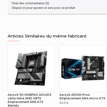
MÉMOIRE VIVE
Total des commentaires (0)
Cliquez ici pour ajouter un avis pour ce produit
Nombre de logements pour mémoire
4
MÉMOIRE VIVE
Types de mémoire pris en charge
D
Articles Similaires du même fabricant
Prise en charge de la mémoire vitesse d'horloge
21
MÉMOIRE VIVE
Mémoire interne maximale
1
CONNECTIVITÉ
Nombre de ports PS/2
1
AUTRES CARACTÉRISTIQUES
Asrock 90-MXBPA0-A0UAYZ
Asrock A520M Pro4
carte mère AMD X870
Emplacement AM4 micro ATX
Emplacement AM5 ATX
Nom du produit
B5
84.02€
étendu