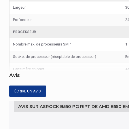
Largeur
3
Profondeur
2
PROCESSEUR
Nombre max. de processeurs SMP
1
Socket de processeur (réceptable de processeur)
E
Carte mère chipset
A
Avis
CONNECTIVITÉ
ÉCRIRE UN AVIS
Sortie Audio numérique (Optique)
1
MÉMOIRE VIVE
AVIS SUR ASROCK B550 PG RIPTIDE AMD B550 
Mémoire de type fentes
D