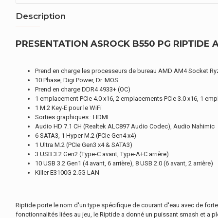
Description
PRESENTATION ASROCK B550 PG RIPTIDE
Prend en charge les processeurs de bureau AMD AM4 Socket Ryze
10 Phase, Digi Power, Dr. MOS
Prend en charge DDR4 4933+ (OC)
1 emplacement PCIe 4.0 x16, 2 emplacements PCIe 3.0 x16, 1 emp
1 M.2 Key-E pour le WiFi
Sorties graphiques : HDMI
Audio HD 7.1 CH (Realtek ALC897 Audio Codec), Audio Nahimic
6 SATA3, 1 Hyper M.2 (PCIe Gen4 x4)
1 Ultra M.2 (PCIe Gen3 x4 & SATA3)
3 USB 3.2 Gen2 (Type-C avant, Type-A+C arrière)
10 USB 3.2 Gen1 (4 avant, 6 arrière), 8 USB 2.0 (6 avant, 2 arrière)
Killer E3100G 2.5G LAN
Riptide porte le nom d'un type spécifique de courant d'eau avec de forte
fonctionnalités liées au jeu, le Riptide a donné un puissant smash et a plo