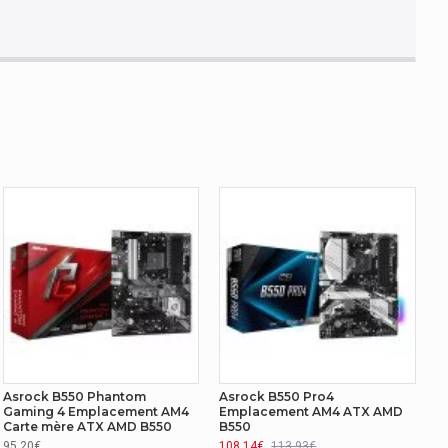
3,4400,4466,4533,4600,4666,4733,4933 MHz
Asrock B550 Phantom
Asrock B550 Pro4
Gaming 4 Emplacement AM4
Emplacement AM4 ATX AMD
Carte mère ATX AMD B550
B550
95.20€
108.14€
113.93€