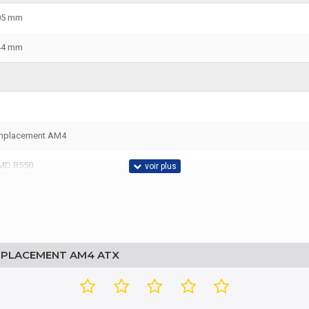
05 mm
44 mm
mplacement AM4
MD B550
EMPLACEMENT AM4 ATX
IMM