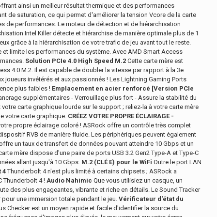
frant ainsi un meilleur résultat thermique et des performances
ant de saturation, ce qui permet d'améliorer la tension Vcore de la carte
des de performances. Le moteur de détection et de hiérarchisation
isation Intel Killer détecte et hiérarchise de manière optimale plus de 1
x grâce à la hiérarchisation de votre trafic de jeu avant tout le reste.
e et limite les performances du système. Avec AMD Smart Access
ormances.
Solution PCIe 4.0 High Speed M.2
Cette carte mère est
s 4.0 M.2. Il est capable de doubler la vitesse par rapport à la 3e
x joueurs invétérés et aux passionnés ! Les Lightning Gaming Ports
tence plus faibles !
Emplacement en acier renforcé [Version PCIe
crage supplémentaires - Verrouillage plus fort - Assure la stabilité du
 votre carte graphique lourde sur le support ; reliez-la à votre carte mère
 de votre carte graphique.
CRÉEZ VOTRE PROPRE ÉCLAIRAGE -
tre propre éclairage coloré ! ASRock offre un contrôle très complet
e dispositif RVB de manière fluide. Les périphériques peuvent également
ffre un taux de transfert de données pouvant atteindre 10 Gbps et un
carte mère dispose d'une paire de ports USB 3.2 Gen2 Type-A et Type-C
onnées allant jusqu'à 10 Gbps.
M.2 (CLÉ E) pour le WiFi
Outre le port LAN
 4
Thunderbolt 4 n'est plus limité à certains chipsets ; ASRock a
C Thunderbolt 4 !
Audio Nahimic
Que vous utilisiez un casque, un
te des plus engageantes, vibrante et riche en détails. Le Sound Tracker
r pour une immersion totale pendant le jeu.
Vérificateur d'état du
Checker est un moyen rapide et facile d'identifier la source du