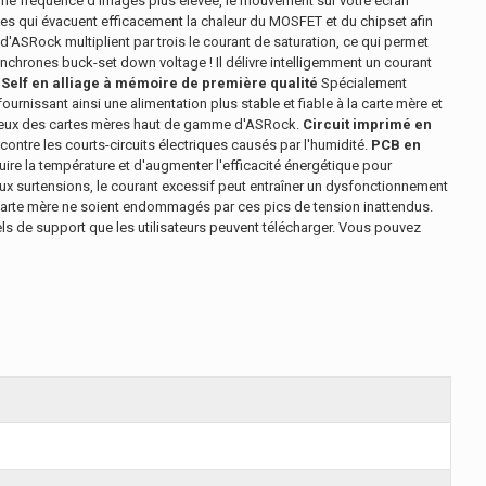
une fréquence d'images plus élevée, le mouvement sur votre écran
ges qui évacuent efficacement la chaleur du MOSFET et du chipset afin
'ASRock multiplient par trois le courant de saturation, ce qui permet
nchrones buck-set down voltage ! Il délivre intelligemment un courant
.
Self en alliage à mémoire de première qualité
Spécialement
rnissant ainsi une alimentation plus stable et fiable à la carte mère et
gieux des cartes mères haut de gamme d'ASRock.
Circuit imprimé en
ontre les courts-circuits électriques causés par l'humidité.
PCB en
re la température et d'augmenter l'efficacité énergétique pour
x surtensions, le courant excessif peut entraîner un dysfonctionnement
carte mère ne soient endommagés par ces pics de tension inattendus.
s de support que les utilisateurs peuvent télécharger. Vous pouvez