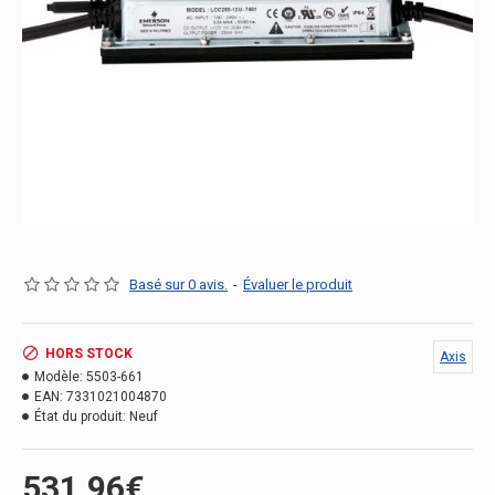
Basé sur 0 avis.
-
Évaluer le produit
HORS STOCK
Axis
Modèle:
5503-661
EAN:
7331021004870
État du produit:
Neuf
531.96€