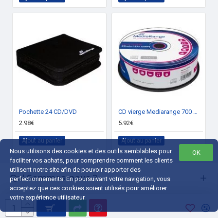
Pochette 24 CD/DVD
CD vierge Mediarange 700 Mo 52x (Boite de 25)
2.98€
5.92€
Ajout au panier
Ajout au panier
Nous utilisons des cookies et des outils semblables pour
OK
faciliter vos achats, pour comprendre comment les clients
utilisent notre site afin de pouvoir apporter des
Qui Sommes-nous ?
perfectionnements. En poursuivant votre navigation, vous
acceptez que ces cookies soient utilisés pour améliorer
Liens Utiles
votre expérience utilisateur.