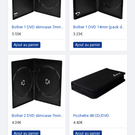
Boîtier 1 DVD slimcase 7mm (pack de 10)
Boîtier 1 DVD 14mm (pack de 5)
5.55€
3.23€
Ajout au panier
Ajout au panier
Boîtier 2 DVD slimcase 7mm (pack de 10)
Pochette 48 CD/DVD
4.39€
4.40€
Ajout au panier
Ajout au panier