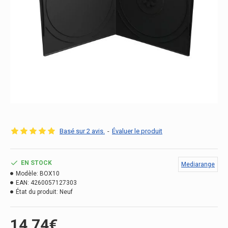
Basé sur 2 avis.
-
Évaluer le produit
EN STOCK
Mediarange
Modèle:
BOX10
EAN:
4260057127303
État du produit:
Neuf
14.74€