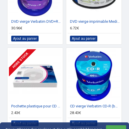
DVD vierge Verbatim DVD+R 16x. (boite de 100)
DVD vierge imprimable Mediarange DVD-R 16x (boite de 25)
30.96€
6.72€
Ajout au panier
Ajout au panier
HORS STOCK
Pochette plastique pour CD ou DVD (pack de 50)
CD vierge Verbatim CD-R (boite de 100)
2.43€
28.43€
Ajout au panier
Ajout au panier