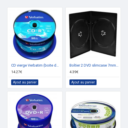
CD vierge Verbatim (boite de 50)
Boîtier 2 DVD slimcase 7mm (pack de 10)
14.27€
4.39€
Ajout au panier
Ajout au panier