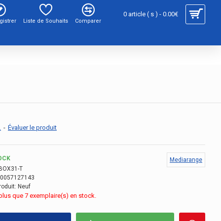
0 article ( s ) - 0.00€
gistrer
Liste de Souhaits
Comparer
.
-
Évaluer le produit
OCK
Mediarange
BOX31-T
0057127143
roduit:
Neuf
e plus que 7 exemplaire(s) en stock.