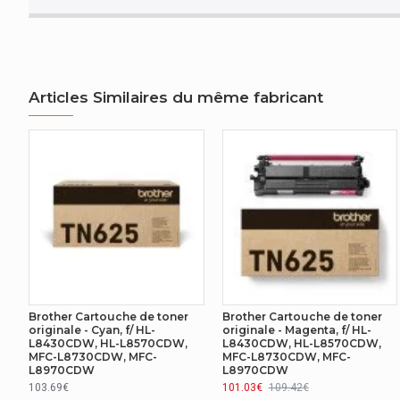
Profondeur de l'emballage
184 mm
Hauteur de l'emballage
368 mm
Poids du paquet
928 g
Articles Similaires du même fabricant
AUTRES CARACTÉRISTIQUES
Type
Original
Brother Cartouche de toner
Brother Cartouche de toner
originale - Cyan, f/ HL-
originale - Magenta, f/ HL-
L8430CDW, HL-L8570CDW,
L8430CDW, HL-L8570CDW,
MFC-L8730CDW, MFC-
MFC-L8730CDW, MFC-
L8970CDW
L8970CDW
103.69€
101.03€
109.42€