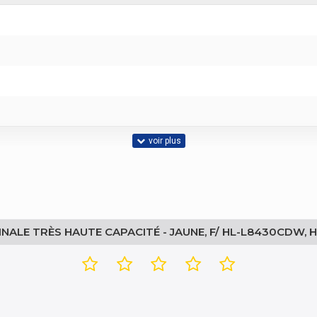
e toner originale très haute capacité Brother - Jaune, f/ HL-L8430CDW, H
NALE TRÈS HAUTE CAPACITÉ - JAUNE, F/ HL-L8430CDW