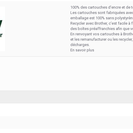
100% des cartouches d'encre et de t
Les cartouches sont fabriquées avec
emballage est 100% sans polystyrène
Recycler avec Brother, c'est facile à
des boîtes préaffranchies afin que v
En renvoyant vos cartouches à Broth
et les remanufacturer ou les recycler
décharges.
En savoir plus