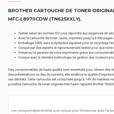
BROTHER CARTOUCHE DE TONER ORIGINALE
MFC-L8970CDW (TN625XXLY).
Testée selon les normes ISO pour répondre aux exigences de sécur
Avec la cartouche de toner Jaune, imprimez jusqu'à 6 500 pages
Emballage 100% sans polystyrène expansé pour un recyclage faci
Conçue par des experts et rigoureusement testée pour que votre
Préservez la garantie de votre imprimante grâce aux consommable
Conçue avec la dernière technologie de gestion des couleurs pour 
Des consommables de haute qualité sont essentiels pour obtenir des rés
des présentations ou des documents, elle améliore la qualité d'impressi
ses déchets. Cette cartouche est composée jusqu'à 14% de matières rec
possible.Cartouche de toner originale très haute capacité Brother TN625XX
Les consommables Brother sont conçus pour fonctionner avec l'ens