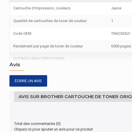
Cartouche d'impression, couleurs
Jaune
Quantité de cartouches de toner de couleur
1
Code OEM
TN625XXLY
Rendement par page de toner de couleur
6500 pages
AUTRES CARACTÉRISTIQUES
Avis
Nom du produit
Cartouche d
ÉCRIRE UN AVIS
CONTENU DE L'EMBALLAGE
AVIS SUR BROTHER CARTOUCHE DE TONER ORIGI
Quantité par paquet
1 pièce(s)
EMBALLAGE
Largeur de l'emballage
128 mm
Total des commentaires (0)
Cliquez ici pour ajouter un avis pour ce produit