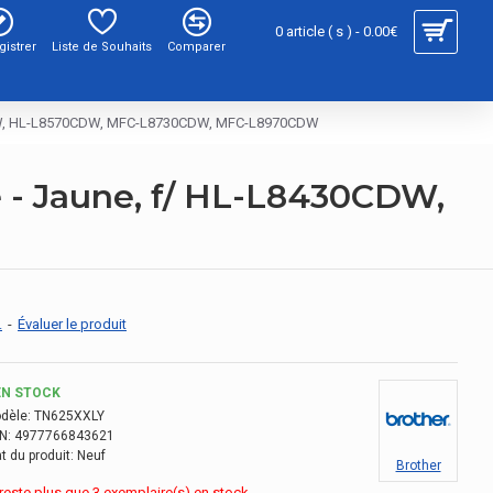
0 article ( s ) - 0.00€
gistrer
Liste de Souhaits
Comparer
430CDW, HL-L8570CDW, MFC-L8730CDW, MFC-L8970CDW
é - Jaune, f/ HL-L8430CDW,
.
-
Évaluer le produit
EN STOCK
dèle:
TN625XXLY
N:
4977766843621
t du produit:
Neuf
Brother
e reste plus que 3 exemplaire(s) en stock.