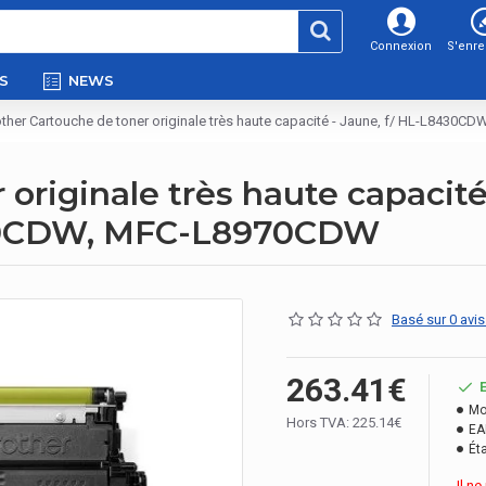
Connexion
S'enre
S
NEWS
other Cartouche de toner originale très haute capacité - Jaune, f/ HL-L8
 originale très haute capacit
0CDW, MFC-L8970CDW
Basé sur 0 avis
263.41€
Mo
Hors TVA: 225.14€
EA
Éta
Il n