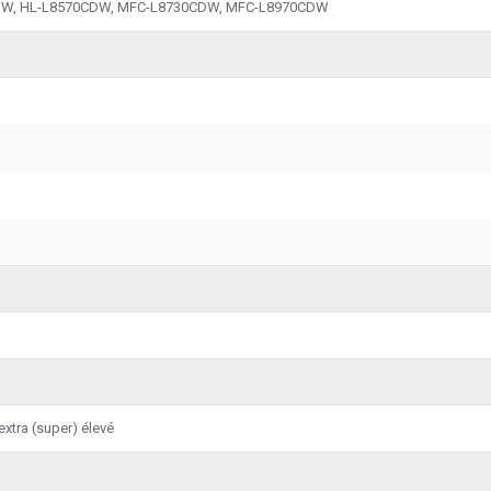
DW, HL-L8570CDW, MFC-L8730CDW, MFC-L8970CDW
xtra (super) élevé