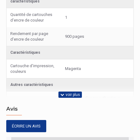
caractéristiques
Quantité de cartouches
1
d'encre de couleur
Rendement par page
900 pages
d'encre de couleur
Caractéristiques
Cartouche d'impression,
Magenta
couleurs
Autres caractéristiques
Cartouche d'encre authentique
Nom du produit
Brother LC527M - Magenta
Avis
Contenu de l'emballage
ÉCRIRE UN AVIS
Quantité par paquet
1 pièce(s)