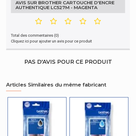
AVIS SUR BROTHER CARTOUCHE D'ENCRE
Emballage
AUTHENTIQUE LC527M - MAGENTA
Largeur de l'emballage
18,6 mm
Profondeur de
130 mm
l'emballage
Total des commentaires (0)
Cliquez ici pour ajouter un avis pour ce produit
Hauteur de l'emballage
108 mm
Poids du paquet
PAS D'AVIS POUR CE PRODUIT
70 g
Autres caractéristiques
Articles Similaires du même fabricant
Type
Original