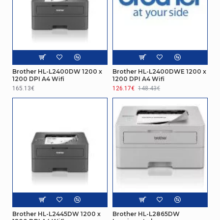
Consommation
0,4 W
électrique (arrêt)
Autres caractéristiques
Nom du produit
HL-L6300DW
Brother HL-L2400DW 1200 x
Brother HL-L2400DWE 1200 x
Emballage
1200 DPI A4 Wifi
1200 DPI A4 Wifi
165.13€
126.17€
148.43€
Largeur de
49,7 cm
l'emballage
Profondeur de
49,2 cm
l'emballage
Hauteur de
42,7 cm
l'emballage
Poids du paquet
15,8 kg
Vitesse d'impression
Brother HL-L2445DW 1200 x
Brother HL-L2865DW