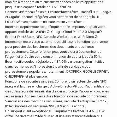
manière à répondre au mieux aux exigences de leurs applications
jusqu'à une capacité totale de 1 610 feuilles.
Connectivité réseau flexible. Les interfaces réseau sans fil 802.11b/g/n
et Gigabit Ethernet intégrées vous permettent de partager la HL-
L6300DW avec plusieurs utilisateurs sur votre réseau.
Imprimez depuis votre périphérique mobile. Imprimez depuis votre
appareil mobile via : AirPrint®, Google Cloud Print™ 2.0, Mopria®,
Brother iPrint&Scan, NFC, Cortado Workplace et Wi-Fi Direct®.
Impression recto-verso automatique. Utilisez la fonction recto-verso
pour produire des brochures, des documents et des livrets
professionnels. Cette fonction peut vous aider à économiser de
l'argent et à réduire votre consommation de papier jusqu'à 50 %.
Écran tactile couleur réglable de 1,8". Offre une navigation intuitive
dans les menus et l'impression à partir de services cloud
professionnels populaires, notamment : DROPBOX, GOOGLE DRIVE™,
ONEDRIVE®, et plus encore.
Fonctions de sécurité avancées. Comprend un lecteur de carte NFC
intégré et la prise en charge d'Active Directory® pour l'authentification
des utilisateurs du réseau, afin d'aider à protéger l'appareil contre les
accès non autorisés. Les autres fonctions de sécurité comprennent :
Verrouillage des fonctions sécurisées, sécurité d'entreprise (802.1x),
IPSec, impression sécurisée, SSL/TLS et plus encore.
Un support client exceptionnel. L'imprimante Brother HL-L6300DW
offre une garantie limitée d'un an et une assistance téléphonique