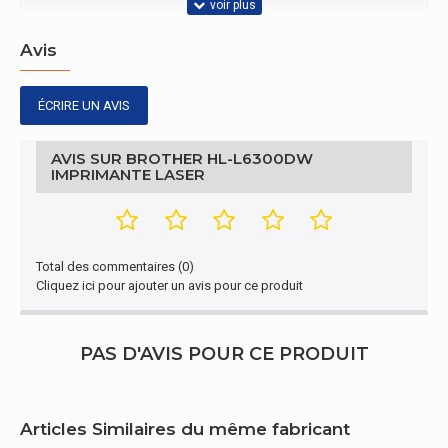
Famille de
ARM Cortex
Avis
processeur
Connectivité
ÉCRIRE UN AVIS
Interfaces
Ethernet, NFC, USB 2.0, LAN sans fil
standards
AVIS SUR BROTHER HL-L6300DW
IMPRIMANTE LASER
Écran
Écran integré
Oui
Total des commentaires (0)
Écran
Cliquez ici pour ajouter un avis pour ce produit
Écran tactile
Oui
PAS D'AVIS POUR CE PRODUIT
Caractéristiques
Technologie
Laser
Articles Similaires du même fabricant
d'impression