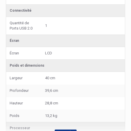
Connectivité
Quantité de
1
Ports USB 2.0
Écran
Écran
LCD
Poids et dimensions
Largeur
40 cm
Profondeur
39,6 cm
Hauteur
28,8 cm
Poids
13,2 kg
Processeur