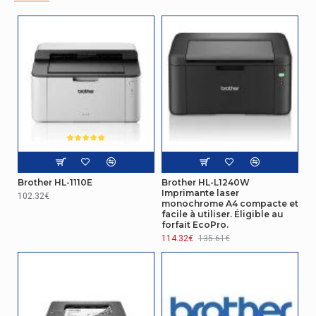
Couleur
Non
caractéristiques
Cycle de service
125000 pages par mois
(Maximum)
Emballage
Manuel
Oui
d'utilisation
Brother HL-1110E
Brother HL-L1240W
Gestion d'énergie
Imprimante laser
102.32€
monochrome A4 compacte et
facile à utiliser. Éligible au
Consommation
forfait EcoPro.
d'énergie (mode
32 W
114.32€
135.61€
veille)
Consommation
740 W
électrique