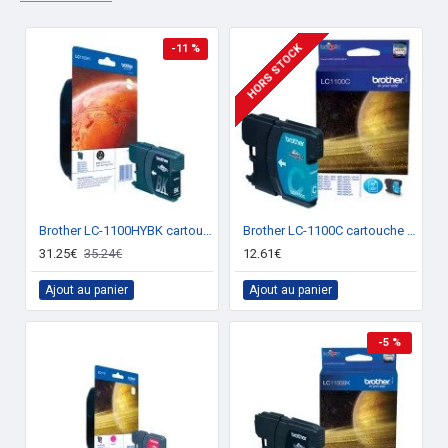
HORS STOCK
-11 %
Brother LC-1100HYBK cartouche d'encre Original Noir 1 pièce(s)
Brother LC-1100C cartouche d'encre Original Cyan 1 pièce(s)
31.25€
35.24€
12.61€
Ajout au panier
Ajout au panier
-5 %