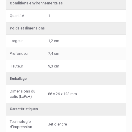
Conditions environnementales
Quantité
1
Poids et dimensions
Largeur
1,2 cm
Profondeur
7,4 cm
Hauteur
9,3 cm
Emballage
Dimensions du
86 x 26 x 123 mm
colis (LxPxH)
Caractéristiques
Technologie
Jet d'encre
d'impression