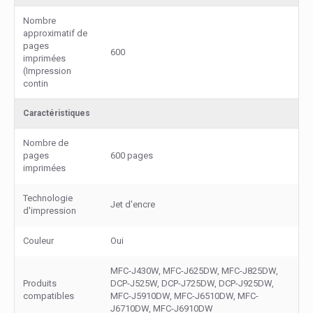
Nombre
approximatif de
pages
600
imprimées
(Impression
contin
Caractéristiques
Nombre de
pages
600 pages
imprimées
Technologie
Jet d'encre
d'impression
Couleur
Oui
MFC-J430W, MFC-J625DW, MFC-J825DW,
Produits
DCP-J525W, DCP-J725DW, DCP-J925DW,
compatibles
MFC-J5910DW, MFC-J6510DW, MFC-
J6710DW, MFC-J6910DW