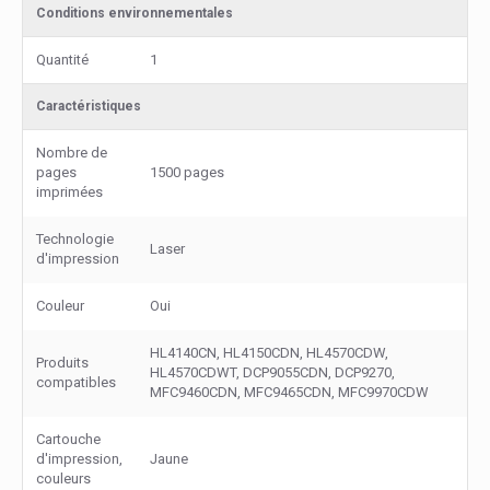
Conditions environnementales
Quantité
1
Caractéristiques
Nombre de
pages
1500 pages
imprimées
Technologie
Laser
d'impression
Couleur
Oui
HL4140CN, HL4150CDN, HL4570CDW,
Produits
HL4570CDWT, DCP9055CDN, DCP9270,
compatibles
MFC9460CDN, MFC9465CDN, MFC9970CDW
Cartouche
d'impression,
Jaune
couleurs