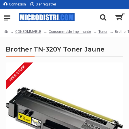
Connexion
S'enregistrer
CONSOMMABLE
Consommable Imprimante
Toner
Brother 
Brother TN-320Y Toner Jaune
HORS STOCK