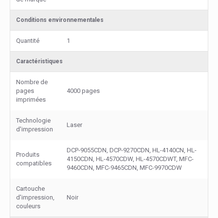
Conditions environnementales
Quantité
1
Caractéristiques
Nombre de
pages
4000 pages
imprimées
Technologie
Laser
d'impression
DCP-9055CDN, DCP-9270CDN, HL-4140CN, HL-
Produits
4150CDN, HL-4570CDW, HL-4570CDWT, MFC-
compatibles
9460CDN, MFC-9465CDN, MFC-9970CDW
Cartouche
d'impression,
Noir
couleurs