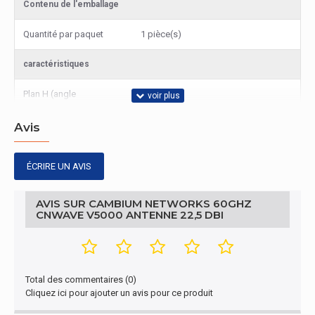
Contenu de l'emballage
Quantité par paquet
1 pièce(s)
caractéristiques
Plan H (angle
12°
d'ouverture à 3 dB )
Avis
Plan E (angle d'ouverture
12°
à 3 dB)
ÉCRIRE UN AVIS
Vitesse du vent extrême
200 km/h
AVIS SUR CAMBIUM NETWORKS 60GHZ
Performance
CNWAVE V5000 ANTENNE 22,5 DBI
Type de source
PoE
d'alimentation
Total des commentaires (0)
Réseau
Cliquez ici pour ajouter un avis pour ce produit
Modulation
16-QAM, BPSK