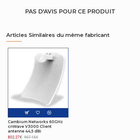
PAS D'AVIS POUR CE PRODUIT
Bande de fréquence
60 GHz
IEEE 802.1Q, IEEE 802.1ad, IEEE
Standards réseau
802.1p, IEEE 802.3at
Articles Similaires du même fabricant
Gestion d'énergie
Consommation (max)
65 W
Antenne
Niveau de gain de
22,5 dBi
l'antenne (max)
Design
Code (IP) Internationale
IP66, IP67
Cambium Networks 60GHz
Protection
cnWave V3000 Client
antenne 44,5 dBi
Code du système
802.27€
907.15€
85177100