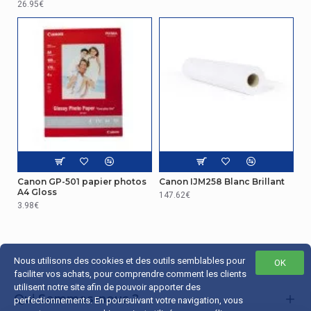
26.95€
Canon GP-501 papier photos
Canon IJM258 Blanc Brillant
A4 Gloss
147.62€
3.98€
Nous utilisons des cookies et des outils semblables pour
OK
faciliter vos achats, pour comprendre comment les clients
utilisent notre site afin de pouvoir apporter des
Qui Sommes-nous ?
perfectionnements. En poursuivant votre navigation, vous