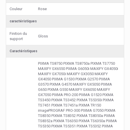
Couleur
Rose
caractéristiques
Finition du
Gloss
support
Caractéristiques
PIXMA TS8750 PIXMA TS8750a PIXMA TS7750
MAXIFY GX6550 PIXMA G6050i MAXIFY GX4050i
MAXIFY GX7050i MAXIFY GX3050 MAXIFY
GX4050 PIXMA G1530 PIXMA G2570 PIXMA
G3570 PIXMA G4570 MAXIFY GX5050 PIXMA
G650 PIXMA G550 MAXIFY GX6050 MAXIFY
GX7050 PIXMA PRO-200 PIXMA G1520 PIXMA
TS3450 PIXMA TS3452 PIXMA TS5350i PIXMA
TS7451 PIXMA TS7451a PIXMA TR150
imagePROGRAF PRO-300 PIXMA G7050 PIXMA
TS8350 PIXMA TS8352 PIXMA TS8350a PIXMA
TS8352a PIXMA TS6350 PIXMA TS6350a PIXMA
TS5350 PIXMA TS5351 PIXMA TS5352 PIXMA