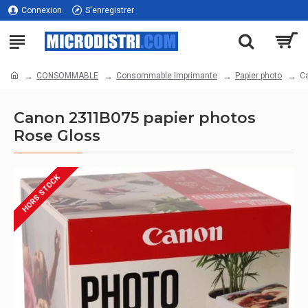
Connexion
S'enregistrer
CONSOMMABLE
Consommable Imprimante
Papier photo
C
Canon 2311B075 papier photos
Rose Gloss
HORS STOCK