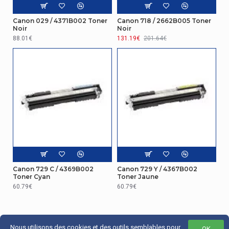
Canon 029 / 4371B002 Toner
Canon 718 / 2662B005 Toner
Noir
Noir
88.01€
131.19€
201.64€
Canon 729 C / 4369B002
Canon 729 Y / 4367B002
Toner Cyan
Toner Jaune
60.79€
60.79€
Nous utilisons des cookies et des outils semblables pour
OK