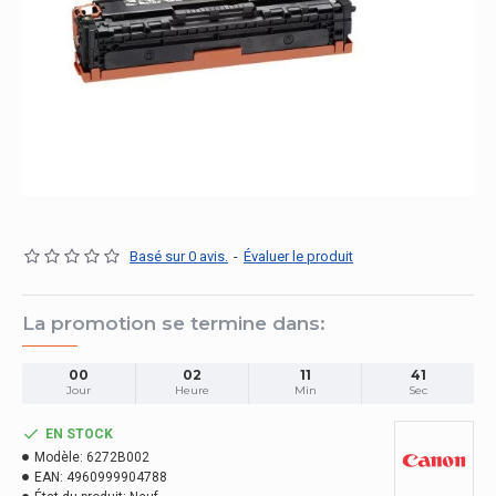
Basé sur 0 avis.
-
Évaluer le produit
La promotion se termine dans:
00
02
11
41
Jour
Heure
Min
Sec
EN STOCK
Modèle:
6272B002
EAN:
4960999904788