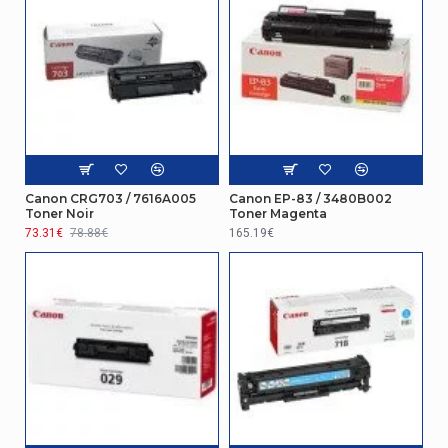
Canon CRG703 / 7616A005
Canon EP-83 / 3480B002
Toner Noir
Toner Magenta
73.31€
78.88€
165.19€