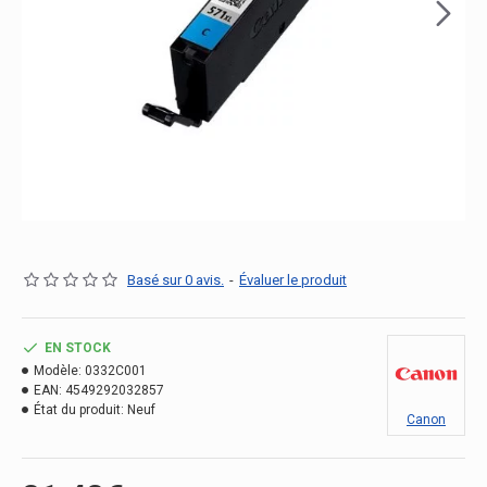
Basé sur 0 avis.
-
Évaluer le produit
EN STOCK
Modèle:
0332C001
EAN:
4549292032857
État du produit:
Neuf
Canon