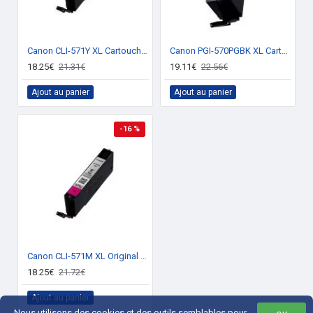
Canon CLI-571Y XL Cartouche encre Jaune
Canon PGI-570PGBK XL Cartouche encre noir
18.25€
21.31€
19.11€
22.56€
Ajout au panier
Ajout au panier
-16 %
Canon CLI-571M XL Original Magenta 1 pièce(s)
18.25€
21.72€
Ajout au panier
Nous utilisons des cookies et des outils semblables pour