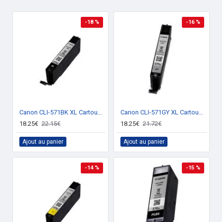
-18 %
-16 %
Canon CLI-571BK XL Cartouche encre Noir
Canon CLI-571GY XL Cartouche encre Gris
18.25€
22.15€
18.25€
21.72€
Ajout au panier
Ajout au panier
-14 %
-15 %