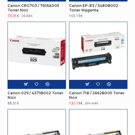
Canon CRG703 / 7616A005
Canon EP-83 / 3480B002
Toner Noir
Toner Magenta
73.31€
78.88€
165.19€
Canon 029 / 4371B002 Toner
Canon 718 / 2662B005 Toner
Noir
Noir
88.01€
131.19€
201.64€