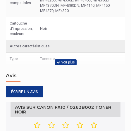
MF4320D, MF4330D, MF4340D, MF4350D,
compatibles
MF4370DN, MF4380DN, MF4140, MF4150,
MF4270, MF4320
Cartouche
d'impression,
Noir
couleurs
Autres caractéristiques
Type
Tonnerre
Avis
ÉCRIRE UN AVIS
AVIS SUR CANON FX10 / 0263B002 TONER
NOIR