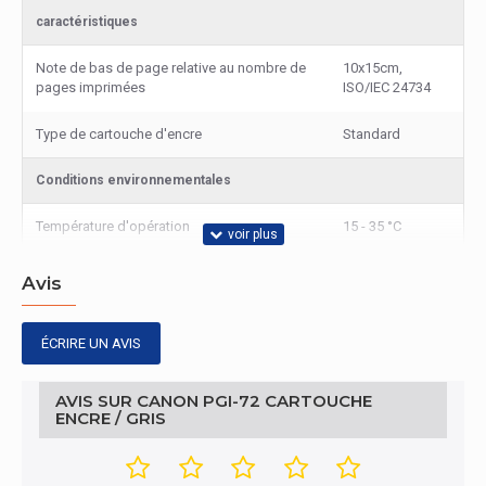
caractéristiques
Note de bas de page relative au nombre de
10x15cm,
pages imprimées
ISO/IEC 24734
Type de cartouche d'encre
Standard
Conditions environnementales
Température d'opération
15 - 35 °C
Température hors fonctionnement
10 - 35 °C
Avis
ÉCRIRE UN AVIS
AVIS SUR CANON PGI-72 CARTOUCHE
ENCRE / GRIS