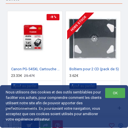
HORS STOCK
-8 %
Canon PG-545XL Cartouche encre / Noir
Boîtiers pour 2 CD (pack de 5)
23.33€
25.47€
3.62€
Ajout au panier
Ajout au panier
Nous utilisons des cookies et des outils semblables pour
OK
faciliter vos achats, pour comprendre comment les clients
utilisent notre site afin de pouvoir apporter des
Qui Sommes-nous ?
perfectionnements. En poursuivant votre navigation, vous
acceptez que ces cookies soient utilisés pour améliorer
Liens Utiles
votre expérience utilisateur.