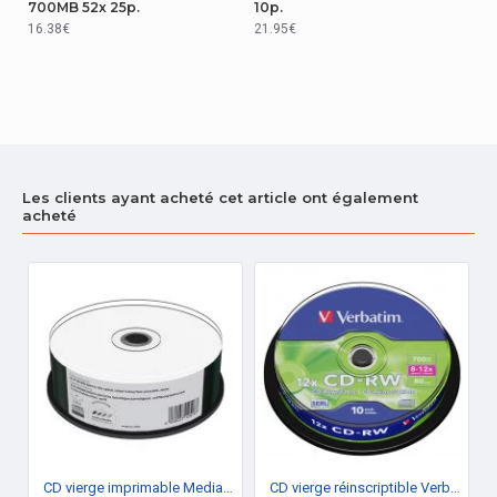
700MB 52x 25p.
10p.
16.38€
21.95€
Les clients ayant acheté cet article ont également
acheté
CD vierge imprimable Mediarange 900 Mo (Boite de 25)
CD vierge réinscriptible Verbatim CD-RW (boite de 10)