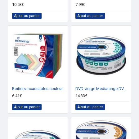
10.53€
7.99€
Ajout au panier
Ajout au panier
Boîtiers incassables couleurs pour CD (Pack de 20)
DVD vierge Mediarange DVD+R double couche imprimable 8x (boite de 25)
6.41€
14.33€
Ajout au panier
Ajout au panier