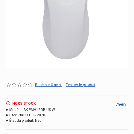
Basé sur 0 avis.
-
Évaluer le produit
HORS STOCK
Cherry
Modèle:
AK-PMH12OB-US-W
EAN:
7061113572078
État du produit:
Neuf