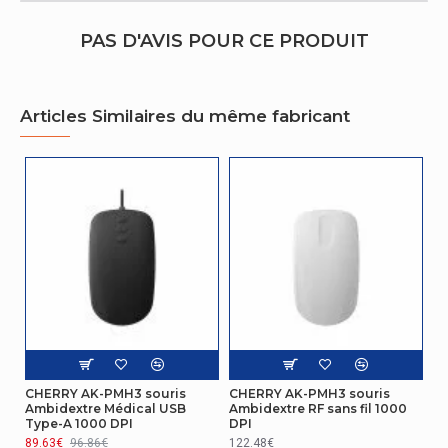
Résolution en mouvement
1000 DPI
PAS D'AVIS POUR CE PRODUIT
Défilement des directions
verticale
type Scroll
Boutons
Articles Similaires du même fabricant
Certificat
CE, RoHS, FCC-Test Report, EN-
Certification
60601-1-2:2015 IEC
Ergonomie
Fer ergonomique
Oui
Design
Coloration de surface
Monochromatique
CHERRY AK-PMH3 souris
CHERRY AK-PMH3 souris
Ambidextre Médical USB
Ambidextre RF sans fil 1000
Design
Type-A 1000 DPI
DPI
89.63€
96.86€
122.48€