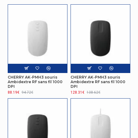
Elément de format
Ambidextre
Code (IP) Internationale
IP68
Protection
CHERRY AK-PMH3 souris
CHERRY AK-PMH3 souris
Ambidextre RF sans fil 1000
Ambidextre RF sans fil 1000
DPI
DPI
88.19€
94.72€
128.31€
138.62€