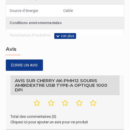
Source d'énergie
Cable
Conditions environnementales
Température d'opération
0 - 50 °C
Température hors
Avis
-20 - 60 °C
fonctionnement
ÉCRIRE UN AVIS
Autres caractéristiques
Nom du produit
AK-PMH12
AVIS SUR CHERRY AK-PMH12 SOURIS
AMBIDEXTRE USB TYPE-A OPTIQUE 1000
DPI
Dispositif d'entrée
Quantité de boutons
5
Technologie de détecteur
Total des commentaires (0)
Optique
de mouvement
Cliquez ici pour ajouter un avis pour ce produit