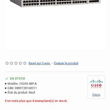
Basé sur 0 avis.
-
Évaluer le produit
EN STOCK
Modèle:
C9200-48P-A
EAN:
0889728168311
État du produit:
Neuf
Cisco
Il ne reste plus que 4 exemplaire(s) en stock.