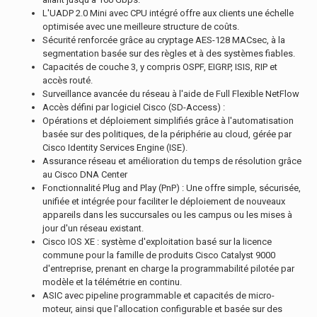
L'UADP 2.0 Mini avec CPU intégré offre aux clients une échelle
optimisée avec une meilleure structure de coûts.
Sécurité renforcée grâce au cryptage AES-128 MACsec, à la
segmentation basée sur des règles et à des systèmes fiables.
Capacités de couche 3, y compris OSPF, EIGRP, ISIS, RIP et
accès routé.
Surveillance avancée du réseau à l'aide de Full Flexible NetFlow
Accès défini par logiciel Cisco (SD-Access) :
Opérations et déploiement simplifiés grâce à l'automatisation
basée sur des politiques, de la périphérie au cloud, gérée par
Cisco Identity Services Engine (ISE).
Assurance réseau et amélioration du temps de résolution grâce
au Cisco DNA Center
Fonctionnalité Plug and Play (PnP) : Une offre simple, sécurisée,
unifiée et intégrée pour faciliter le déploiement de nouveaux
appareils dans les succursales ou les campus ou les mises à
jour d'un réseau existant.
Cisco IOS XE : système d'exploitation basé sur la licence
commune pour la famille de produits Cisco Catalyst 9000
d'entreprise, prenant en charge la programmabilité pilotée par
modèle et la télémétrie en continu.
ASIC avec pipeline programmable et capacités de micro-
moteur, ainsi que l'allocation configurable et basée sur des