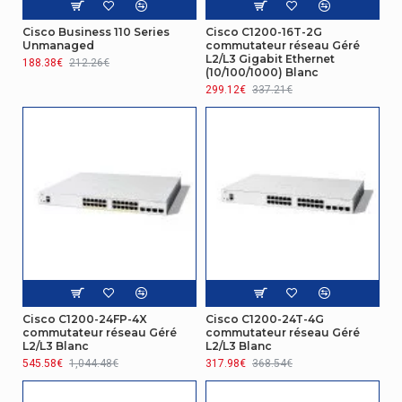
fonctionnement
Cisco Business 110 Series
Cisco C1200-16T-2G
Gestion d'énergie
Unmanaged
commutateur réseau Géré
L2/L3 Gigabit Ethernet
188.38€
212.26€
(10/100/1000) Blanc
Type de prise
Type C
299.12€
337.21€
Autres caractéristiques
Famille de
Catalyst
produit
Nom du produit
C1300-24MGP-4X
Détails techniques
Acheminement
Oui
sur politique
Cisco C1200-24FP-4X
Cisco C1200-24T-4G
commutateur réseau Géré
commutateur réseau Géré
Ergonomie
L2/L3 Blanc
L2/L3 Blanc
545.58€
1,044.48€
317.98€
368.54€
Bouton de
Oui
réinitialisation