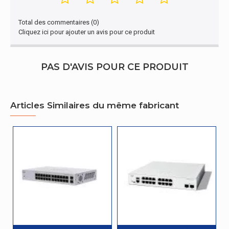
Source d'énergie
Secteur
Total des commentaires (0)
Cliquez ici pour ajouter un avis pour ce produit
Gestion d'énergie
Tension d'entrée
100 - 220 V
AC
PAS D'AVIS POUR CE PRODUIT
Fréquence
50/60 Hz
d'entrée AC
Articles Similaires du même fabricant
Caractéristiques
Pays d'origine
Chine
Conditions environnementales
Température
-5 - 50 °C
d'opération
Température
hors
-25 - 70 °C