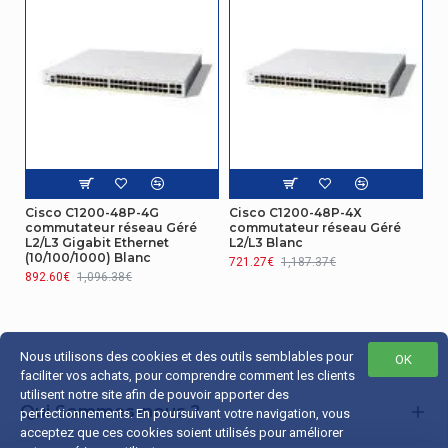
Protocoles
Fonctions IPv4 et
ICMPv6, IPv6 SNMP, IPv6 SSH, IPv6 TFTP, IPv6
IPv6
Telnet
Protocole
d'enregistrement
Oui
GARP VLAN
(GVRP)
Cisco C1200-48P-4G
Cisco C1200-48P-4X
commutateur réseau Géré
commutateur réseau Géré
Certificat
L2/L3 Gigabit Ethernet
L2/L3 Blanc
(10/100/1000) Blanc
721.27€
1,187.37€
892.60€
1,096.38€
UL (UL 62368), CSA (CSA 22.2), CE mark,
Certification
FCC Part 15 (CFR 47) Class A
représentation / réalisation
Nous utilisons des cookies et des outils semblables pour
OK
faciliter vos achats, pour comprendre comment les clients
Type de mémoire
DDR4-SDRAM
utilisent notre site afin de pouvoir apporter des
Qui Sommes-nous ?
perfectionnements. En poursuivant votre navigation, vous
Réseau
acceptez que ces cookies soient utilisés pour améliorer