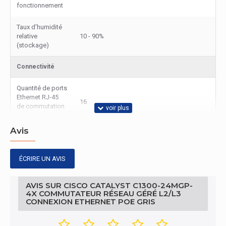
fonctionnement
Taux d'humidité
relative
10 - 90%
(stockage)
Connectivité
Quantité de ports
Ethernet RJ-45
16
de commutation
de base
Avis
Quantités
d'emplacements
4
de module SFP+
ÉCRIRE UN AVIS
Quantité de ports
AVIS SUR CISCO CATALYST C1300-24MGP-
Ethernet 2.5 G
8
4X COMMUTATEUR RÉSEAU GÉRÉ L2/L3
(cuivre)
CONNEXION ETHERNET POE GRIS
Gestion d'énergie