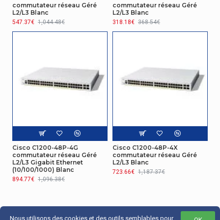
commutateur réseau Géré
commutateur réseau Géré
L2/L3 Blanc
L2/L3 Blanc
547.37€
1,044.48€
318.18€
368.54€
Cisco C1200-48P-4G
Cisco C1200-48P-4X
commutateur réseau Géré
commutateur réseau Géré
L2/L3 Gigabit Ethernet
L2/L3 Blanc
(10/100/1000) Blanc
723.66€
1,187.37€
894.77€
1,096.38€
Nous utilisons des cookies et des outils semblables pour
OK