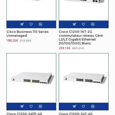
Cisco Business 110 Series
Cisco C1200-16T-2G
Unmanaged
commutateur réseau Géré
L2/L3 Gigabit Ethernet
188.26€
212.26€
(10/100/1000) Blanc
299.10€
337.21€
Cisco C1200-24FP-4X
Cisco C1200-24T-4G