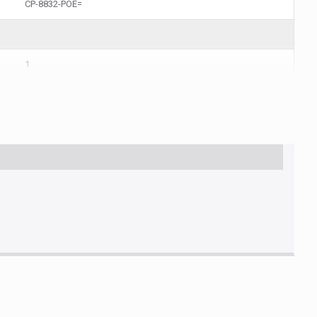
CP-8832-POE=
1
85044095