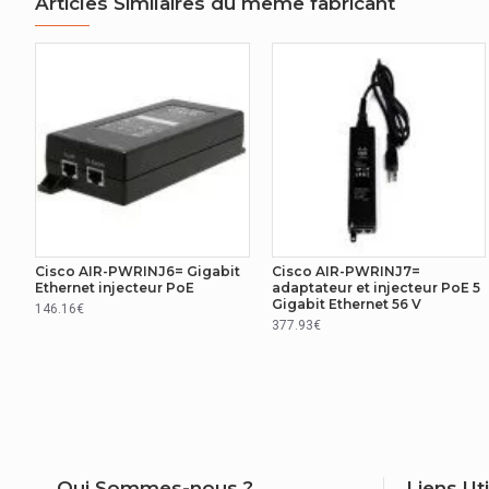
Articles Similaires du même fabricant
Cisco AIR-PWRINJ6= Gigabit
Cisco AIR-PWRINJ7=
Ethernet injecteur PoE
adaptateur et injecteur PoE 5
Gigabit Ethernet 56 V
146.16€
377.93€
Qui Sommes-nous ?
Liens Ut