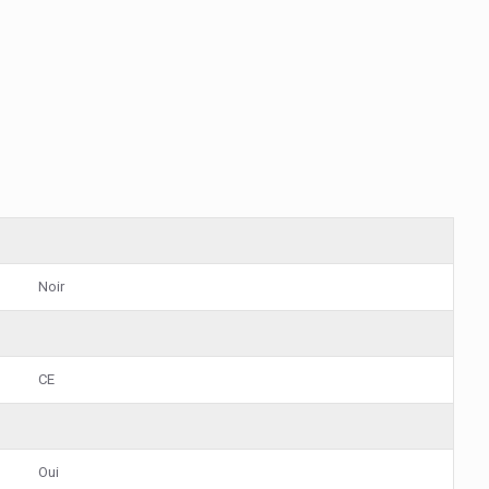
Noir
CE
Oui