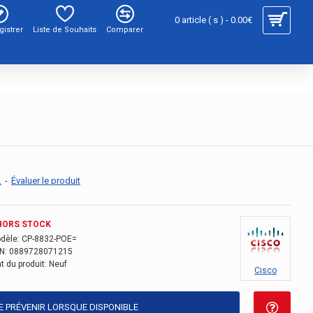
0 article ( s ) - 0.00€
gistrer
Liste de Souhaits
Comparer
.
-
Évaluer le produit
HORS STOCK
dèle:
CP-8832-POE=
N:
0889728071215
t du produit:
Neuf
Cisco
E PRÉVENIR LORSQUE DISPONIBLE