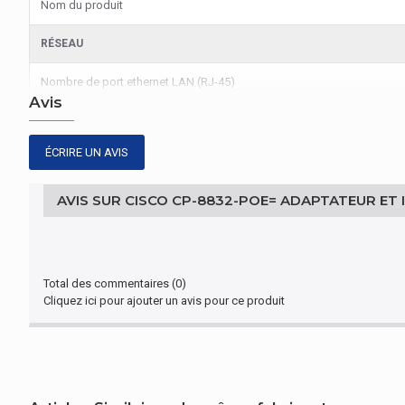
Nom du produit
RÉSEAU
Nombre de port ethernet LAN (RJ-45)
Avis
DESIGN
ÉCRIRE UN AVIS
Code du système harmonisé
AVIS SUR CISCO CP-8832-POE= ADAPTATEUR ET 
Total des commentaires (0)
Cliquez ici pour ajouter un avis pour ce produit