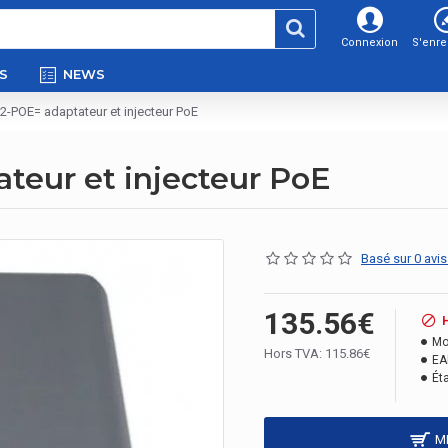
Connexion
S'enre
S
NEWS
2-POE= adaptateur et injecteur PoE
teur et injecteur PoE
Basé sur 0 avis
135.56€
Mo
Hors TVA: 115.86€
EA
Éta
M