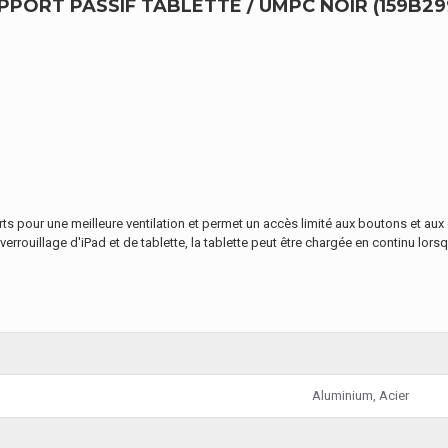
ORT PASSIF TABLETTE / UMPC NOIR (159B29
s pour une meilleure ventilation et permet un accès limité aux boutons et aux 
rrouillage d'iPad et de tablette, la tablette peut être chargée en continu lorsq
Aluminium, Acier