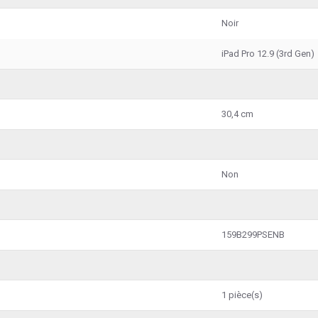
Noir
iPad Pro 12.9 (3rd Gen)
30,4 cm
Non
159B299PSENB
1 pièce(s)