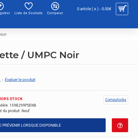
0 article ( s ) - 0.00€
gistrer
Liste de Souhaits
Comparer
Noir
ette / UMPC Noir
.
-
Évaluer le produit
HORS STOCK
Compulocks
dèle:
159B299PSENB
t du produit:
Neuf
E PRÉVENIR LORSQUE DISPONIBLE