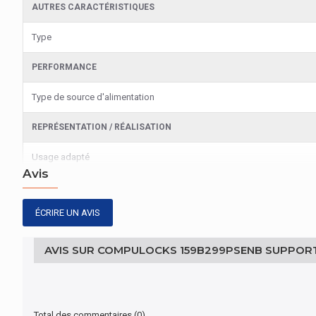
AUTRES CARACTÉRISTIQUES
Type
PERFORMANCE
Type de source d'alimentation
REPRÉSENTATION / RÉALISATION
Usage adapté
Avis
AUTRES CARACTÉRISTIQUES
ÉCRIRE UN AVIS
Type d'appareil mobile
DESIGN
AVIS SUR COMPULOCKS 159B299PSENB SUPPORT
Mise en page
Total des commentaires (0)