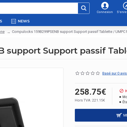
Connexion
S'enre
S
NEWS
one
Compulocks 159B299PSENB support Support passif Tablette / UMPC 
support Support passif Tabl
Basé sur 0 avis
258.75€
Mo
Hors TVA: 221.15€
Éta
M