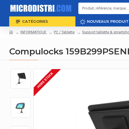
CATÉGORIES
NOUVEAUX PRODUIT
INFORMATIQUE
PC / Tablette
Support tablette & smartph
Compulocks 159B299PSENB 
HORS STOCK