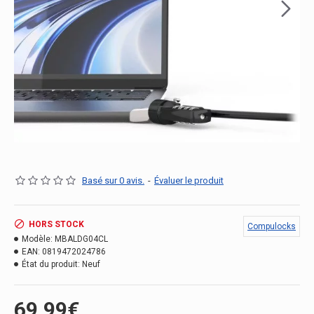
Basé sur 0 avis.
-
Évaluer le produit
HORS STOCK
Compulocks
Modèle:
MBALDG04CL
EAN:
0819472024786
État du produit:
Neuf
69.99€