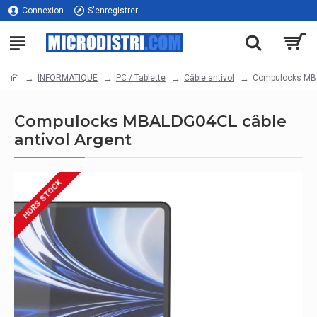
Connexion
S'enregistrer
INFORMATIQUE
PC / Tablette
Câble antivol
Compulocks MBA
Compulocks MBALDG04CL câble
antivol Argent
HORS STOCK