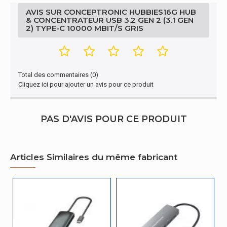
Hub
AVIS SUR CONCEPTRONIC HUBBIES16G HUB
& CONCENTRATEUR USB 3.2 GEN 2 (3.1 GEN
Connectivité
2) TYPE-C 10000 MBIT/S GRIS
Interface de
USB 3.2 Gen 2 (3.1 Gen 2) Type-C
l'hôte
Total des commentaires (0)
Emballage
Cliquez ici pour ajouter un avis pour ce produit
Type
Boîte
d'emballage
PAS D'AVIS POUR CE PRODUIT
Caractéristiques
Pays
Chine
Articles Similaires du même fabricant
d'origine
Autres caractéristiques
Nom du
HUBBIES16G
produit