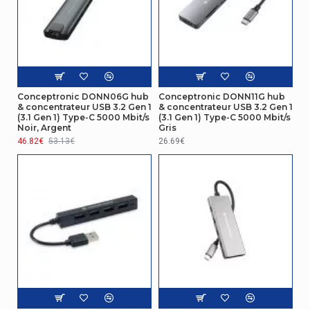
Contenu de l'emballage
Quantité par
1 pièce(s)
paquet
Emballage
Conceptronic DONN06G hub
Conceptronic DONN11G hub
& concentrateur USB 3.2 Gen 1
& concentrateur USB 3.2 Gen 1
Largeur de
75 mm
(3.1 Gen 1) Type-C 5000 Mbit/s
(3.1 Gen 1) Type-C 5000 Mbit/s
l'emballage
Noir, Argent
Gris
46.82€
53.13€
26.69€
Profondeur
de
151 mm
l'emballage
Hauteur de
20 mm
l'emballage
Poids du
77 g
paquet
Design