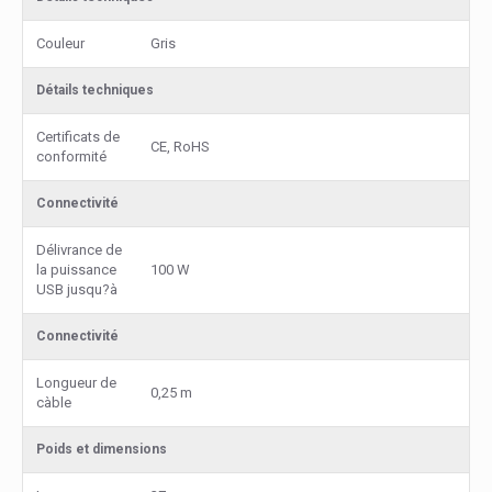
Couleur
Gris
Détails techniques
Certificats de
CE, RoHS
conformité
Connectivité
Délivrance de
la puissance
100 W
USB jusqu?à
Connectivité
Longueur de
0,25 m
càble
Poids et dimensions