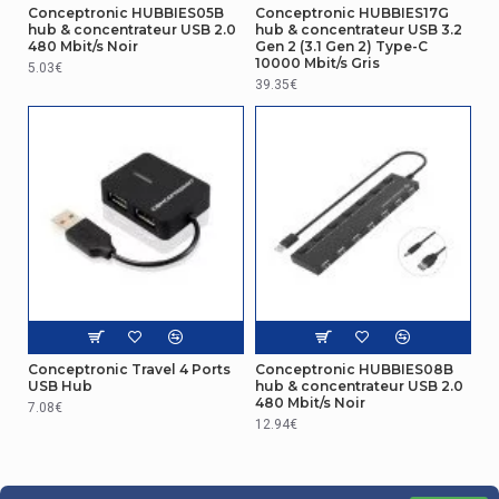
Conceptronic HUBBIES05B
Conceptronic HUBBIES17G
Matériau du
Aluminium
hub & concentrateur USB 2.0
hub & concentrateur USB 3.2
boîtier/corps
480 Mbit/s Noir
Gen 2 (3.1 Gen 2) Type-C
10000 Mbit/s Gris
5.03€
Autres caractéristiques
39.35€
Guide de
démarrage
Oui
rapide
Connectivité
Quantité de
ports de type
4
C USB 3,0
(3,1 Gen 2)
Conceptronic Travel 4 Ports
Conceptronic HUBBIES08B
Capacité de
USB Hub
hub & concentrateur USB 2.0
puissance
480 Mbit/s Noir
Oui
7.08€
USB (révision
12.94€
2.0)
Performance