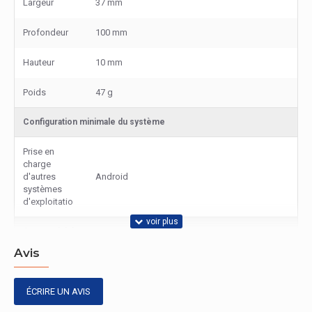
Largeur
37 mm
Profondeur
100 mm
Hauteur
10 mm
Poids
47 g
Configuration minimale du système
Prise en
charge
d'autres
Android
systèmes
d'exploitatio
Connectivité
Avis
Quantité de
4
ports
ÉCRIRE UN AVIS
Interfaces
USB 3.2 Gen 2 (3.1 Gen 2) Type-C